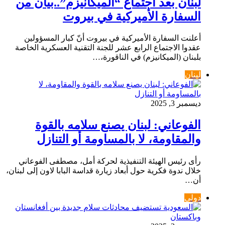
لبنان بعد اجتماع “الميكانيزم”..بيان من
السفارة الأميركية في بيروت
أعلنت السفارة الأميركية في بيروت أنّ كبار المسؤولين
عقدوا الاجتماع الرابع عشر للجنة التقنية العسكرية الخاصة
بلبنان (الميكانيزم) في الناقورة،…
لبنان
ديسمبر 3, 2025
الفوعاني: لبنان يصنع سلامه بالقوة
والمقاومة، لا بالمساومة أو التنازل
رأى رئيس الهيئة التنفيذية لحركة أمل، مصطفى الفوعاني
خلال ندوة فكرية حول أبعاد زيارة قداسة البابا لاون إلى لبنان،
أن…
دولي