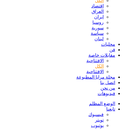
الكل
اقتصاد
العراق
ايران
روسيا
سورية
سياسة
لبنان
محليات
فن
مقابلات خاصة
الافتتاحیة
الكل
الافتتاحیة
مجلة مرايا المطبوعة
اتصل بنا
من نحن
فيديوهات
الوضع المظلم
تابعنا
فيسبوك
تويتر
يوتيوب