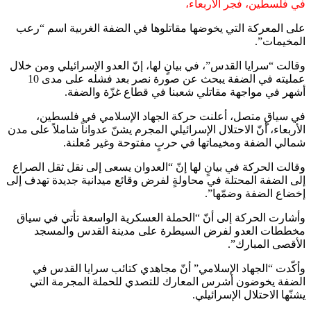
في فلسطين، فجر الأربعاء،
البريد
على المعركة التي يخوضها مقاتلوها في الضفة الغربية اسم “رعب
المخيمات”.
وقالت “سرايا القدس”، في بيانٍ لها، إنّ العدو الإسرائيلي ومن خلال
عمليته في الضفة يبحث عن صورة نصر بعد فشله على مدى 10
أشهر في مواجهة مقاتلي شعبنا في قطاع غزّة والضفة.
في سياقٍ متصل، أعلنت حركة الجهاد الإسلامي في فلسطين،
الأربعاء، أنّ الاحتلال الإسرائيلي المجرم يشنّ عدواناً شاملاً على مدن
شمالي الضفة ومخيماتها في حربٍ مفتوحة وغير مُعلنة.
وقالت الحركة في بيانٍ لها إنّ “العدوان يسعى إلى نقل ثقل الصراع
إلى الضفة المحتلة في محاولةٍ لفرض وقائع ميدانية جديدة تهدف إلى
إخضاع الضفة وضمّها”.
وأشارت الحركة إلى أنّ “الحملة العسكرية الواسعة تأتي في سياق
مخططات العدو لفرض السيطرة على مدينة القدس والمسجد
الأقصى المبارك”.
وأكّدت “الجهاد الإسلامي” أنّ مجاهدي كتائب سرايا القدس في
الضفة يخوضون أشرس المعارك للتصدي للحملة المجرمة التي
يشنّها الاحتلال الإسرائيلي.