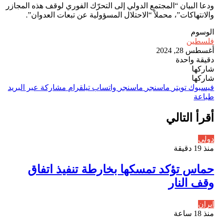
ودعا البيان “المجتمع الدولي إلى التحرّك الفوري لوقف هذه المجازر
والانتهاكات”، محملاً “الاحتلال المسؤولية عن تبعات العدوان”.
الوسوم
فلسطين
أغسطس 28, 2024
دقيقة واحدة
شاركها
تويتر
تيلقرام
واتساب
ماسنجر
ماسنجر
فيسبوك
مشاركة
شاركها
عبر
فيسبوك
تويتر
ماسنجر
ماسنجر
واتساب
تيلقرام
مشاركة عبر البريد
البريد
طباعة
أقرأ التالي
دولي
منذ 19 دقيقة
حماس تؤكد تمسكها بخارطة تنفيذ اتفاق
وقف النار
ايران
منذ 18 ساعة