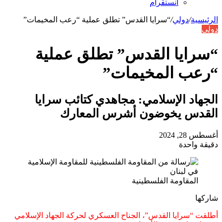
انستقرام
الرئيسية
/
دولي
/
“سرايا القدس” تطلق عملية “رعب المخيمات”
دولي
“سرايا القدس” تطلق عملية
“رعب المخيمات”
الجهاد الإسلامي: مجاهدي كتائب سرايا
القدس يخوضون أشرس المعارك
أغسطس 28, 2024
دقيقة واحدة
المقاومة الفلسطينية
شاركها
تويتر
تيلقرام
واتساب
ماسنجر
ماسنجر
فيسبوك
مشاركة
أطلقت “سرايا القدس”، الجناح العسكري لحركة الجهاد الإسلامي
عبر