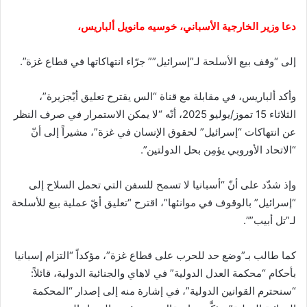
دعا وزير الخارجية الأسباني، خوسيه مانويل ألباريس،
إلى “وقف بيع الأسلحة لـ”إسرائيل”” جرّاء انتهاكاتها في قطاع غزة”.
وأكد ألباريس، في مقابلة مع قناة “الس يقترح تعليق أيّجزيرة”،
الثلاثاء 15 تموز/يوليو 2025، أنّه “لا يمكن الاستمرار في صرف النظر
عن انتهاكات “إسرائيل” لحقوق الإنسان في غزة”، مشيراً إلى أنّ
“الاتحاد الأوروبي يؤمِن بحل الدولتين”.
وإذ شدّد على أنّ “أسبانيا لا تسمح للسفن التي تحمل السلاح إلى
“إسرائيل” بالوقوف في موانئها”، اقترح “تعليق أيّ عملية بيع للأسلحة
لـ”تل أبيب””.
كما طالب بـ”وضع حد للحرب على قطاع غزة”، مؤكداً “التزام إسبانيا
بأحكام “محكمة العدل الدولية” في لاهاي والجنائية الدولية، قائلاً:
“سنحترم القوانين الدولية”، في إشارة منه إلى إصدار “المحكمة