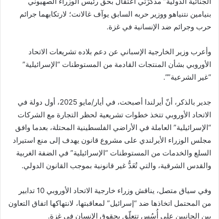
الجنائية الدولية” مذكَّرَتي اعتقال بحق رئيس الوزراء الصهيوني
بنيامين نتنياهو ووزير حربه السابق يوآف غالانت؛ لارتكابهما جرائم
حرب وجرائم ضد الإنسانية في غزة.
وأعرب وزير الخارجية الإسباني عن دعم بلاده تشريعات الاتحاد
الأوروبي بشأن المنتجات القادمة من المستوطنات “الإسرائيلية”
“غير الشرعية””.
جدير بالذكر، أنّ أيرلندا أصبحت، في أيار/مايو 2025، أول دولة في
الاتحاد الأوروبي تتخذ خطوات تشريعية لحظر التجارة مع الشركات
“الإسرائيلية” العاملة في الأراضي الفلسطينية المحتلة، بعدما وافق
مجلس الوزراء الأيرلندي على مشروع قانون يهدف إلى منع استيراد
السلع والخدمات من المستوطنات “الإسرائيلية” في الضفة الغربية
والقدس الشرقية، والتي تُعَدُّ غير قانونية بموجب القانون الدولي.
وفي سياق متصل، يناقش وزراء خارجية الاتحاد الأوروبي 10 تدابير
من المحتمل اتخاذها ضد “إسرائيل” لمعاقبتها، لانتهاكها اتفاق التعاون
بين الجانبين على أُسُس تتعلّق بحقوق الإنسان في غزة.