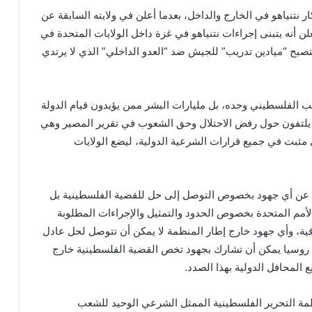
 نتنياهو في الخارج والداخل، بعدما أعلن في ولايته السابقة عن
ن أنه يتبنى إجراءات نتنياهو في غزة داخل الولايات المتحدة في
ح “ميادين تدريب” للجيش ضد “العدو الداخلي” الذي لا يرتدي
 الفلسطيني وحده، بل مليارات البشر ممن يؤيدون قيام الدولة
م يلتفون حول رفض الاحتلال وحق الشعوب في تقرير المصير وهي
ثبت في جميع قرارات الشرعية الدولية، ليضع الولايات
تحدة عن أي جهود بخصوص التوصل إلى حل للقضية الفلسطينية بل
الأمم المتحدة بخصوص الحدود والتمثيل والإجراءات المطلوبة
مجلس الشيوخ الأميركي يقر مشروع عقوبات
قية، وأي جهود خارج إطار المنظمة لا يمكن أن تتوصل لحل عادل
موسعة ضد روسيا
وسيا يمكن أن تشارك بجهود تخص القضية الفلسطينية خارج
المحافل الدولية بهذا الصدد.
تداعيات استنزاف التسليح الأمريكي في المواجهة
نظمة التحرير الفلسطينية الممثل الشرعي الوحيد للشعب