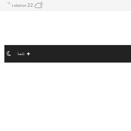
℃
22
Lebanon
الو
تابعنا
الم