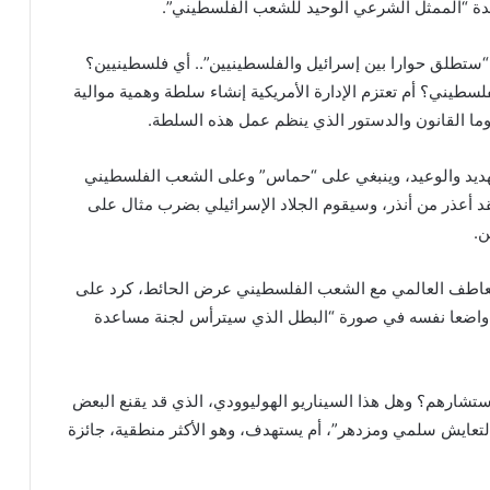
تحدة “الممثل الشرعي الوحيد للشعب الفلسطيني”.
ة “ستطلق حوارا بين إسرائيل والفلسطينيين”.. أي فلسطينيين؟
طيني؟ أم تعتزم الإدارة الأمريكية إنشاء سلطة وهمية موالية
ا القانون والدستور الذي ينظم عمل هذه السلطة.
ديد والوعيد، وينبغي على “حماس” وعلى الشعب الفلسطيني
 فقد أعذر من أنذر، وسيقوم الجلاد الإسرائيلي بضرب مثال على
والتعاطف العالمي مع الشعب الفلسطيني عرض الحائط، كرد على
ار واضعا نفسه في صورة “البطل الذي سيترأس لجنة مساعدة
تشارهم؟ وهل هذا السيناريو الهوليوودي، الذي قد يقنع البعض
ا لتعايش سلمي ومزدهر”، أم يستهدف، وهو الأكثر منطقية، جائزة