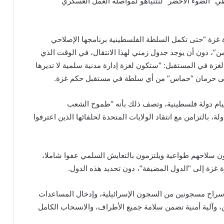
ي “الضوء الأخضر” لنتنياهو لمواصلة العمل العسكري
رة غزة “حتى تكمل السلطة الفلسطينية برنامجها الإصلاحي
”، دون أن يوجد جدول زمني لهذا الانتقال، في الوقت الذي
 لغزة في المستقبل: “ستكون لغزة إدارة مدنية سلمية لا تديرها
 على حرمان “حماس” من أي سلطة في مستقبل حكم غزة.
، قيام دولة فلسطينية، وتصف ذلك بأنه “طموح الشعب
ة، بالتزامن مع انتقاد الولايات المتحدة لحلفائها الذين اعترفوا
ن سلاحهم طواعية ويلتزمون بالتعايش السلمي عفوا شاملا،
 غزة إلى “الدول المضيفة”، دون تحديد هذه الدول.
 سراح مسجونين من السجون الإسرائيلية، وإدخال المساعدات
ن، وآلية أمنية تضمن سلامة جميع الأطراف، والانسحاب الكامل