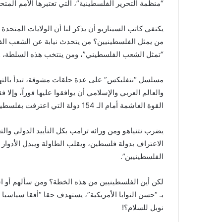
“منظمة التحرير الفلسطينية”، التي تعتبرها الأمم الم
يكتفي كاتب السيناريو أن يذكر لنا أن الولايات المتحد
من يمثل الفلسطينيين؟ من يتحدث نيابة عن الشعب الفلس
“تمثل الشعب الفلسطيني”، ومن ينتخب هذه السلطة، وم
مسلسل “نتفليكس” على عدة حلقات مشوقة، تبدأ بالته
والعالم العربي والإسلامي أن يوافقوا عليها فوراً، وإلا
القوة الغاشمة أمام الـ 154 دولة التي اعترفت بفلسطين.
يضرب نتنياهو ومن ورائه ترامب بكل التأييد الدولي 
الاعتراف بدولة فلسطين، ويقلب الطاولة ويبدل الأدو
الفلسطينيين”.
لكن أين الفلسطينيين من هذه الخطة؟ ومن سألهم أو اس
بـ “حسن النوايا الأمريكية”، يستهدف حقا “أفقا سياسي
نوبل للسلام؟!