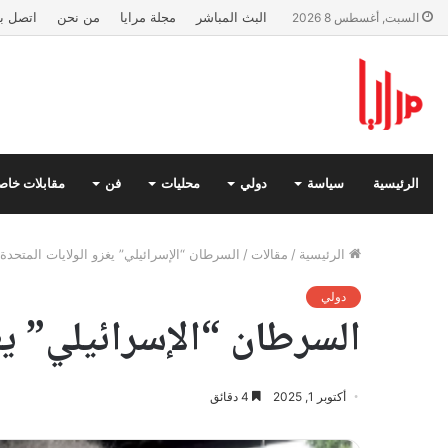
البث المباشر
مجلة مرايا
من نحن
اتصل بن
السبت, أغسطس 8 2026
الرئيسية
سياسة
دولي
محليات
فن
مقابلات خاص
الرئيسية
/
مقالات
/
السرطان “الإسرائيلي” يغزو الولايات المتحدة
دولي
السرطان “الإسرائيلي” يغ
أكتوبر 1, 2025
4 دقائق