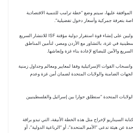
الموافقة عليها، سيتم وضع “خطة ترامب للتنمية الاقتصادية
خاصة بتعرفة جمركية وأسعار دخول تفضيلية”.
كذلك ستعمل الولايات المتحدة مع الشركاء العرب والدوليين على إنشاء قوة استقرار دولية مؤقتة ISF للانتشار السريع
نية في غزة، بالتشاور مع الأردن ومصر، لتأمين المناطق
سريع والآمن للبضائع لإعادة بناء غزة وإنعاشها.
انسحاب القوات الإسرائيلية وفقا لمعايير ومعالم وجداول زمنية
الجهات الضامنة والولايات المتحدة لضمان أمن غزة وعدم
الولايات المتحدة “ستطلق حوارا بين إسرائيل والفلسطينيين
ة السيناريو لإخراج مثل هذه الخطة الأنيقة، التي تبدو براقة
 عن هيئة تدعى “الأمم المتحدة”، أو “الرباعية الدولية”، أو