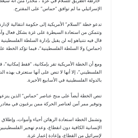
“خارطة الطريق للسلام في غزة”، محذراً منن أنه سيعط
الإسرائيلي ما لم توافق “حماس” على المقترح.
تدعو خطة “السلام” الأمريكية إلى حكومة انتقالية لإدا
وتتمكن من استعادة السيطرة على غزة بشكل فعال وآمن
قال فيه نتنياهو إنه لن يقبل بإدارة السلطة الفلسطينية
(حماس) ولا السلطة الفلسطينية”، فيما تؤكد الخطة
ومع أن الخطة الأمريكية تقر بإمكانية، “فقط إمكانية”
الفلسطيني”، إلا أنها لا تنص على أنها ستعترف بهذه الدول
بالدولة الفلسطينية في الأسابيع الأخيرة.
تنص الخطة أيضاً على منح عناصر “حماس” الذين ينزعو
وتوفير ممر آمن لعناصر الحركة ممن يرغبون في مغادرة
وتشمل الخطة استعادة الرهائن أحياء وأموات، وإطلاق
الإنسانية الكافية دون انقطاع، وعدم تهجير الفلسطينيي
لإسرائيل من القطاع، وإعادة إعمار غزة.