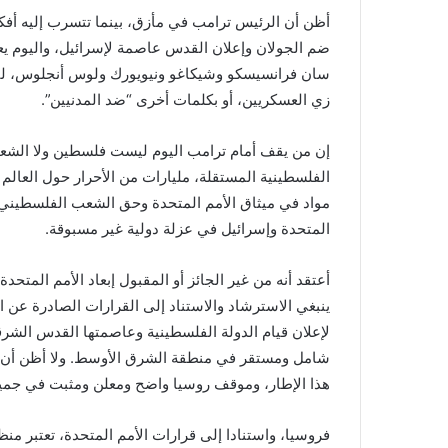
أظن أن الرئيس ترامب في مأزق، بينما تتسرب إليه أفكار
ضم الجولان وإعلان القدس عاصمة لإسرائيل، واليوم يعل
سان فرانسيسكو وشيكاغو ونيويورك ولوس أنجلوس، لتصب
زي العسكريين، أو بكلمات أخرى “ضد المدنيين”.
إن من يقف أمام ترامب اليوم ليست فلسطين ولا الشعب
الفلسطينية المستقلة، مليارات من الأحرار حول العال
مواد في ميثاق الأمم المتحدة وحق الشعب الفلسطيني م
المتحدة وإسرائيل في عزلة دولية غير مسبوقة.
أعتقد أنه من غير الجائز أو المقبول إبعاد الأمم الم
ينبغي الاسترشاد والاستناد إلى القرارات الصادرة عن 
لإعلان قيام الدولة الفلسطينية وعاصمتها القدس الشر
شامل ومستقر في منطقة الشرق الأوسط. ولا أظن أن ر
هذا الإطار، وموقف روسيا واضح ومعلن ومثبت في جميع 
فروسيا، واستنادا إلى قرارات الأمم المتحدة، تعتبر م