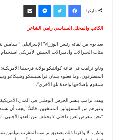
فيسبوك
تويتر
ماسنجر
مشاركة عبر البريد
شاركها
الكاتب والمحلل السياسي رامي الشاعر
بعد يوم من لقائه رئيس الوزراء” الإسرائيلي ” بنيامين 
مئات الجنرالات وأدميرالات الجيش الأمريكي استخدام ا
وتابع ترامب في قاعة كوانتيكو بولاية فرجينيا الأمريكية
المتطرفون، وما فعلوه بسان فرانسيسكو وشيكاغو ونيو
سنقوم بإصلاحها واحدة تلو الأخرى”.
وهدد ترامب بنشر الحرس الوطني في المدن الأمريكية بم
وغيرهم من المسؤولين المنتخبين، قائلاً: “يجب أن نست
“نحن نتعرض لغزو داخلي لا يختلف عن العدو الأجنبي، 
ولكن، ألا يذكرنا ذلك بصديق ترامب المقرب بنيامين نتن