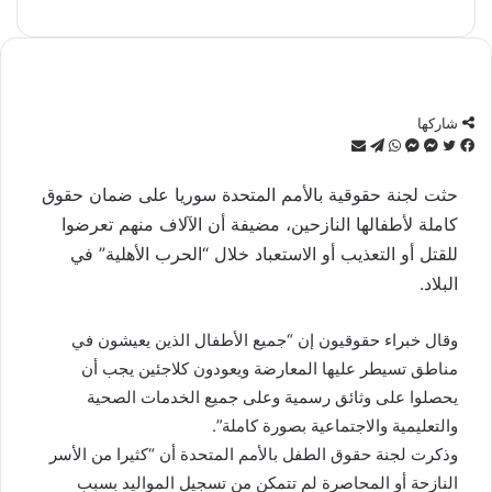
شاركها
تويتر
فيسبوك
ماسنجر
ماسنجر
واتساب
تيلقرام
مشاركة
عبر
البريد
حثت لجنة حقوقية بالأمم المتحدة سوريا على ضمان حقوق
كاملة لأطفالها النازحين، مضيفة أن الآلاف منهم تعرضوا
للقتل أو التعذيب أو الاستعباد خلال “الحرب الأهلية” في
البلاد.
وقال خبراء حقوقيون إن “جميع الأطفال الذين يعيشون في
مناطق تسيطر عليها المعارضة ويعودون كلاجئين يجب أن
يحصلوا على وثائق رسمية وعلى جميع الخدمات الصحية
والتعليمية والاجتماعية بصورة كاملة”.
وذكرت لجنة حقوق الطفل بالأمم المتحدة أن “كثيرا من الأسر
النازحة أو المحاصرة لم تتمكن من تسجيل المواليد بسبب