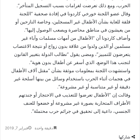
الحرب، ومع ذلك تعرضت لغرامات بسبب التسجيل المتأخر”.
وقال عضو اللجنة خورخي كاردونا في إفادة صحفية “اللجنة
قلقة للغاية بشأن الأطفال غير المسجلين، وخاصة النازحين أو
من يعيشون في مناطق محاصرة ويصعب الوصول إليها”.
وأضاف كاردونا أن “الأطفال من أمهات مسلمات وآباء غير
مسلمين أو الذين ولدوا من علاقة بدون زواج أو نتيجة الاغتصاب
يتعرضون للتمييز”، ومضى يقول “نطالب الدولة بتغيير القانون
لتجنب هذا الوضع، الذي أسفر عن أطفال بدون هوية”.
واستشهدت اللجنة بمعلومات موثقة بشأن “مقتل آلاف الأطفال
في هجمات أثناء الحرب باستخدام وسائل من بينها أسلحة غير
دقيقة أو غير متناسبة أو غير مشروعة”.
وقالت إن “الأطفال تعرضوا للتعذيب في الاحتجاز أو جندتهم
الأطراف المتحاربة بصورة غير مشروعة أو خضعوا للعنف
الجنسي، داعية إلى تحقيق في جرائم حرب محتملة”.
دقيقة واحدة
فبراير 7, 2019
شاركها