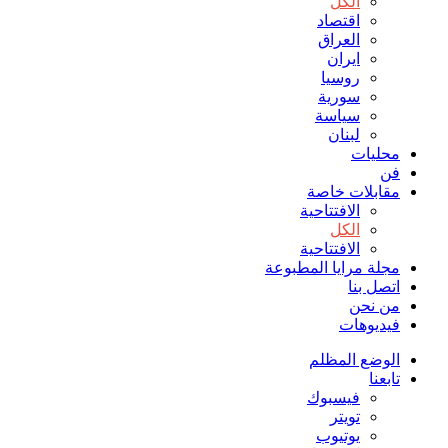
الكل
اقتصاد
العراق
ايران
روسيا
سورية
سياسة
لبنان
محليات
فن
مقابلات خاصة
الافتتاحیة
الكل
الافتتاحیة
مجلة مرايا المطبوعة
اتصل بنا
من نحن
فيديوهات
الوضع المظلم
تابعنا
فيسبوك
تويتر
يوتيوب