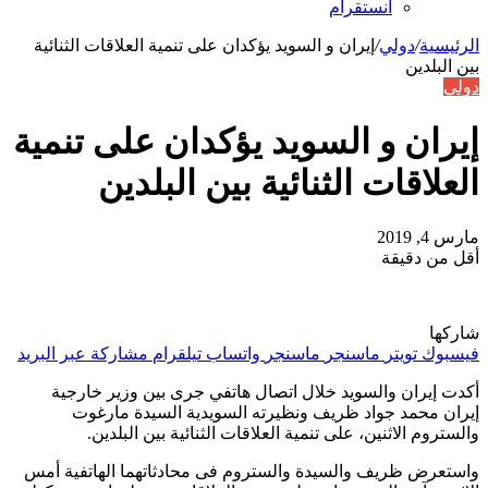
انستقرام
الرئيسية
/
دولي
/
إيران و السويد يؤكدان على تنمیة العلاقات الثنائیة
بین البلدین
دولي
إيران و السويد يؤكدان على تنمیة
العلاقات الثنائیة بین البلدین
مارس 4, 2019
أقل من دقيقة
شاركها
فيسبوك
تويتر
ماسنجر
ماسنجر
واتساب
تيلقرام
مشاركة عبر البريد
أكدت إيران والسويد خلال اتصال هاتفي جرى بين وزیر خارجیة
إیران محمد جواد ظریف ونظیرته السویدیة السیدة مارغوت
والستروم الاثنین، على تنمیة العلاقات الثنائیة بین البلدین.
واستعرض ظریف والسیدة والستروم فی محادثاتهما الهاتفیة أمس