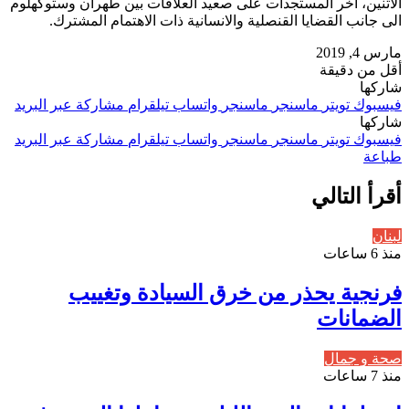
الاثنين، آخر المستجدات على صعید العلاقات بین طهران وستوكهلوم
الى جانب القضایا القنصلیة والانسانیة ذات الاهتمام المشترك.
مارس 4, 2019
أقل من دقيقة
شاركها
فيسبوك
تويتر
ماسنجر
ماسنجر
واتساب
تيلقرام
مشاركة عبر البريد
شاركها
فيسبوك
تويتر
ماسنجر
ماسنجر
واتساب
تيلقرام
مشاركة عبر البريد
طباعة
أقرأ التالي
لبنان
منذ 6 ساعات
فرنجية يحذر من خرق السيادة وتغييب
الضمانات
صحة و جمال
منذ 7 ساعات