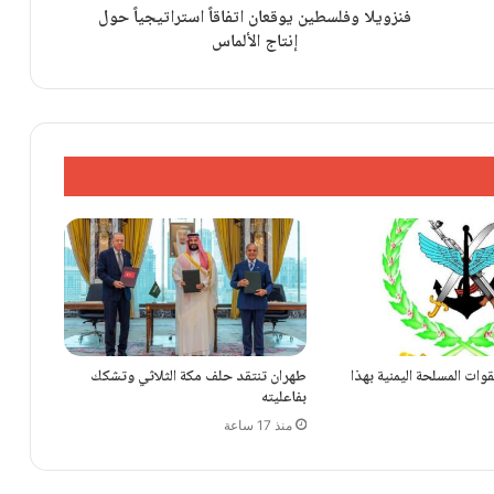
مسعود بزشكيان يتشبث بالمنصب رغم الضغوط
فنزويلا وفلسطين يوقعان اتفاقاً استراتيجياً حول
المتصاعدة
إنتاج الألماس
فرنجية يحذر من خرق السيادة وتغييب الضمانات
اضطرابات النوم الليلي وعواملها الخفية غير
المتوقعة
وات المسلحة اليمنية بهذا
طهران تنتقد حلف مكة الثلاثي وتشكك
بفاعليته
منذ 17 ساعة