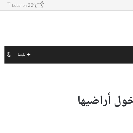
℃
22
Lebanon
الو
تابعنا
الم
خول أراضيها