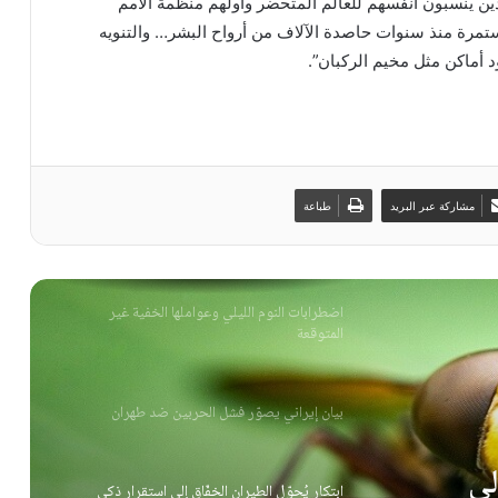
ذين ينسبون أنفسهم للعالم المتحضر وأولهم منظمة الأمم
ستمرة منذ سنوات حاصدة الآلاف من أرواح البشر… والتنويه
ابتكار يُحوّل الطيران الخفّاق إلى استقرارٍ ذكي
د أماكن مثل مخيم الركبان”.
مسعود بزشكيان يتشبث بالمنصب رغم الضغوط
المتصاعدة
مشاركة عبر البريد
طباعة
فرنجية يحذر من خرق السيادة وتغييب الضمانات
اضطرابات النوم الليلي وعواملها الخفية غير
المتوقعة
بيان إيراني يصوّر فشل الحربين ضد طهران
لى
ابتكار يُحوّل الطيران الخفّاق إلى استقرارٍ ذكي