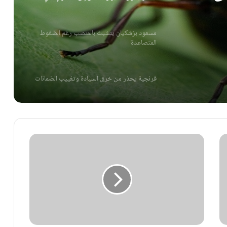
مسعود بزشكيان يتشبث بالمنصب رغم الضغوط
المتصاعدة
فرنجية يحذر من خرق السيادة وتغييب الضمانات
اضطرابات النوم الليلي وعواملها الخفية غير
المتوقعة
بيان إيراني يصوّر فشل الحربين ضد طهران
ابتكار يُحوّل الطيران الخفّاق إلى استقرارٍ ذكي