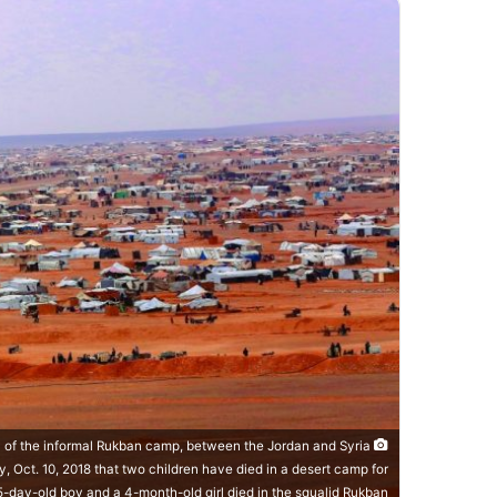
ew of the informal Rukban camp, between the Jordan and Syria
 Oct. 10, 2018 that two children have died in a desert camp for
-day-old boy and a 4-month-old girl died in the squalid Rukban