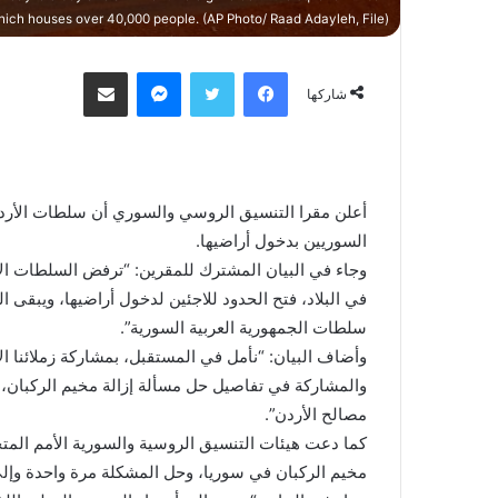
ich houses over 40,000 people. (AP Photo/ Raad Adayleh, File)
فيسبوك
تويتر
ماسنجر
مشاركة عبر البريد
شاركها
أعلن مقرا التنسيق الروسي والسوري أن سلطات الأردن
السوريين بدخول أراضيها.
وجاء في البيان المشترك للمقرين: “ترفض السلطات الأر
في البلاد، فتح الحدود للاجئين لدخول أراضيها، ويبقى 
سلطات الجمهورية العربية السورية”.
وأضاف البيان: “نأمل في المستقبل، بمشاركة زملائنا الأر
والمشاركة في تفاصيل حل مسألة إزالة مخيم الركبان،
مصالح الأردن”.
كما دعت هيئات التنسيق الروسية والسورية الأمم المتحد
مخيم الركبان في سوريا، وحل المشكلة مرة واحدة وإلى 