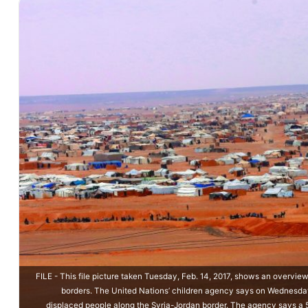
FILE - This file picture taken Tuesday, Feb. 14, 2017, shows an overvi
borders. The United Nations’ children agency says on Wednesday,
displaced people along the Syria-Jordan border. The agency says a 5