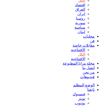
الكل
اقتصاد
العراق
ايران
روسيا
سورية
سياسة
لبنان
محليات
فن
مقابلات خاصة
الافتتاحیة
الكل
الافتتاحیة
مجلة مرايا المطبوعة
اتصل بنا
من نحن
فيديوهات
الوضع المظلم
تابعنا
فيسبوك
تويتر
يوتيوب