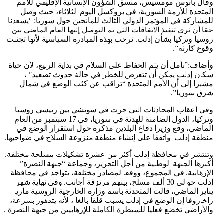
وقال بانوس مومسيس، منسق الشؤون الإنسانية الإقليمي للأمم
المتحدة للأزمة السورية، في بروكسل اليوم الثلاثاء، حيث وصل
للمشاركة في المؤتمر الدولي الثالث للمانحين حول سوريا: “يسعدنا
حقا أن نرى تنفيذ الاتفاقات التي تم التوصل إليها العام الماضي بين
روسيا وتركيا بشأن إدلب. نرحب بهذه المبادرة السياسية لأنها تجنبت
وقوع كارثة”.
وأضاف:”نأمل أن يتم الحفاظ على السلام في بداية الربيع، لأن حياة
سكان إدلب يمكن أن تتعرض للخطر في حالة حدوث تصعيد” ،
مشيرا إلى أن الأمم المتحدة “تراقب عن كثب الوضع في شمال
شرق سوريا”.
وفي أعقاب المحادثات التي جرت في سوتشي بين رئيسي روسيا
وتركيا، الدول الضامنة للهدنة في سوريا، في 17 سبتمبر من العام
الماضي، وقع وزيرا دفاع البلدين مذكرة حول استقرار الوضع في
منطقة إدلب واتفقا على إنشاء منطقة منزوعة السلاح في ضواحيها.
وتنتشر في محافظة إدلب أكثر من عشرة تشكيلات مسلحة مختلفة.
أكبرها الجبهة الوطنية من أجل التحرير، وجماعة “جبهة النصرة”
الإرهابية. في المجموع، ووفقا لمصادر مختلفة، يتواجد في محافظة
إدلب حوالي 30 ألف مسلح، بينهم مرتزقة أجانب. وفي نهاية شهر
يناير الماضي، قالت المتحدثة باسم وزارة الخارجية الروسية ماريا
زاخاروفا إن الوضع في إدلب يسبب قلقا بالغا ، لأنه يتدهور بسرعة،
والأراضي تخضع فعليا للسيطرة الكاملة للإرهابيين من جبهة النصرة .