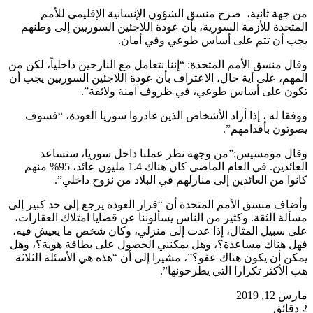
من جهة ثانية، صرح منسق الشؤون الإنسانية الإقليمي للأمم
المتحدة للأزمة السورية، بأن عودة اللاجئين السوريين إلى وطنهم
يجب أن تتم على أساس طوعي وفي أمان.
وقال منسق الأمم المتحدة: “إننا نتعامل مع النازحين داخلياً، لكن من
المهم، على أية حال، الاعتراف بأن عودة اللاجئين السوريين يجب أن
تكون على أساس طوعي، في ظروف آمنة ولائقة”.
ووفقا له ، إذا أراد الأشخاص الذين غادروا سوريا العودة، “فسوف
يصوتون بأقدامهم”.
وقال مومسيس:”من وجهة نظر عملنا داخل سوريا، سنساعد
العائدين. في العام الماضي كان هناك 1.4 مليون عائد، 95% منهم
كانوا من العائدين إلى منازلهم في البلاد من نزوح داخلي”.
وأضاف منسق الأمم المتحدة أن “قرار العودة يرجع إلى حد كبير إلى
مسألة الثقة. وكثير من الناس يسألوننا عن قضايا امتلاك العقارات،
على سبيل المثال، إذا عدت إلى منزلي، وكان شخص ما يعيش فيه،
فهل هناك مساعدة؟، وهل يمكنني الحصول على بطاقة هوية؟، وهل
يمكن أن يكون هناك عفو؟”، مشيرا إلى أن “هذه هي الأسئلة الثلاثة
هب الأكثر تكرارا التي يطرحونها”.
مارس 12, 2019
2 دقائق