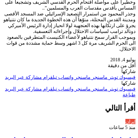
وخطيرا على مواصلة اقتحام الحرم القدسي الشريف وتشجيعا على
المساس بأقدس مقدسات العرب والمسلمين”..
وحذر المحمود من استمرار التصعيد الإسرائيلي ضد المسجد الأقصى
ومدينة القدس المحتلة، منوّهاً أن هذه الخطوة الجديدة ما كان نتنياهو
يجرؤ على ارتكابها بهذه العنجهية لولا انحياز إدارة الرئيس الأميركي
دونالد ترامب لسياسات الاحتلال وإجراءاته التعسفية.
وبموجب القرار سمح نتنياهو لأعضاء الكنيست المتطرفين بالصعود
الى الحرم الشريف مرة كل 3 اشهر وسط حماية مشددة من قوات
الاحتلال.
يوليو 4, 2018
أقل من دقيقة
شاركها
فيسبوك
تويتر
ماسنجر
ماسنجر
واتساب
تيلقرام
مشاركة عبر البريد
شاركها
فيسبوك
تويتر
ماسنجر
ماسنجر
واتساب
تيلقرام
مشاركة عبر البريد
طباعة
أقرأ التالي
ايران
منذ 5 ساعات