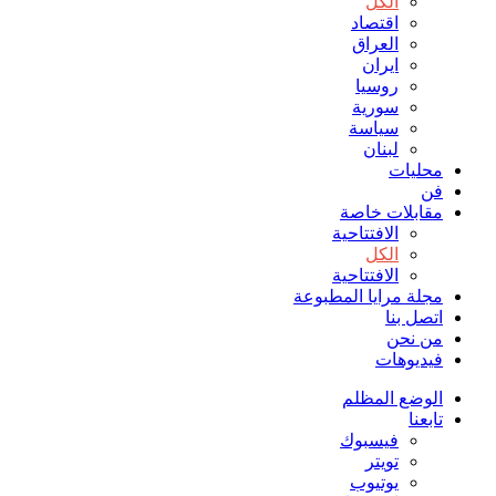
الكل
اقتصاد
العراق
ايران
روسيا
سورية
سياسة
لبنان
محليات
فن
مقابلات خاصة
الافتتاحیة
الكل
الافتتاحیة
مجلة مرايا المطبوعة
اتصل بنا
من نحن
فيديوهات
الوضع المظلم
تابعنا
فيسبوك
تويتر
يوتيوب