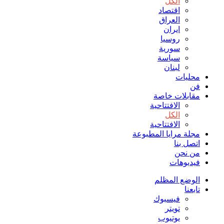
الكل
اقتصاد
العراق
ايران
روسيا
سورية
سياسة
لبنان
محليات
فن
مقابلات خاصة
الافتتاحیة
الكل
الافتتاحیة
مجلة مرايا المطبوعة
اتصل بنا
من نحن
فيديوهات
الوضع المظلم
تابعنا
فيسبوك
تويتر
يوتيوب