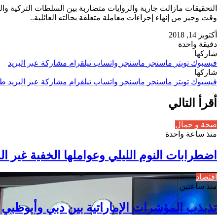
التحقيقات مازالت جارية والروايات متضاربة بين السلطات التركية وا
وقت وجيز من إنهاء إجراءات معاملة متعلقة بحالته العائلية..
أكتوبر 14, 2018
دقيقة واحدة
شاركها
فيسبوك
تويتر
ماسنجر
ماسنجر
واتساب
تيلقرام
مشاركة عبر البريد
شاركها
فيسبوك
تويتر
ماسنجر
ماسنجر
واتساب
تيلقرام
مشاركة عبر البريد
طب
أقرأ التالي
صحة و جمال
منذ ساعة واحدة
اضطرابات النوم الليلي وعواملها الخفية غير ال
اقتصاد
منذ ساعتين
تذبذب المؤشرات الإماراتية بين دبي وأبوظبي