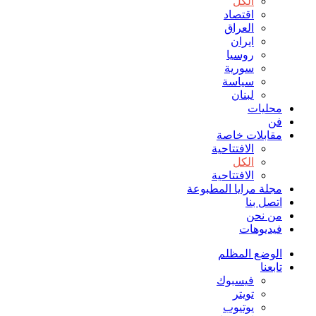
الكل
اقتصاد
العراق
ايران
روسيا
سورية
سياسة
لبنان
محليات
فن
مقابلات خاصة
الافتتاحیة
الكل
الافتتاحیة
مجلة مرايا المطبوعة
اتصل بنا
من نحن
فيديوهات
الوضع المظلم
تابعنا
فيسبوك
تويتر
يوتيوب