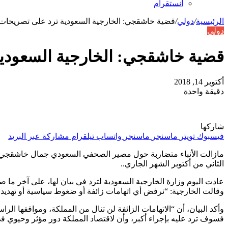
انستقرام
الرئيسية
/
دولي
/
قضية خاشقجي: الخارجية السعودية ترد على تصريحات ت
دولي
قضية خاشقجي: الخارجية السعودية
أكتوبر 14, 2018
دقيقة واحدة
شاركها
فيسبوك
تويتر
ماسنجر
ماسنجر
واتساب
تيلقرام
مشاركة عبر البريد
مازالت الأنباء متضاربة حول مصير الصحفي السعودي جمال خاشقجي ولا
الثاني من أكتوبر الشهر الجاري..
عادت اليوم وزارة الخارجية السعودية لترد في بيان لها، على آخر ما
وقالت الخارجية: “نرفض أي اتهامات زائفة أو ضغوط سياسية أو تهديدا
وأكد البيان، أن “الاتهامات الزائفة لن تنال من المملكة، ومواقفها الراس
فسوف ترد عليه بإجراء أكبر، وأن لاقتصاد المملكة دور مؤثر وحيوي في الا