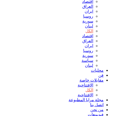
اقتصاد
العراق
ايران
روسيا
سورية
لبنان
الكل
اقتصاد
العراق
ايران
روسيا
سورية
سياسة
لبنان
محليات
فن
مقابلات خاصة
الافتتاحیة
الكل
الافتتاحیة
مجلة مرايا المطبوعة
اتصل بنا
من نحن
فيديوهات