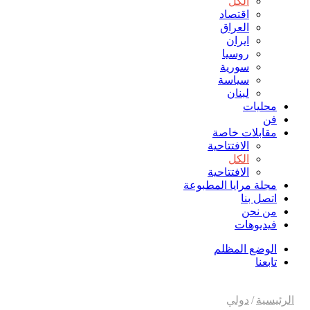
الكل
اقتصاد
العراق
ايران
روسيا
سورية
سياسة
لبنان
محليات
فن
مقابلات خاصة
الافتتاحیة
الكل
الافتتاحیة
مجلة مرايا المطبوعة
اتصل بنا
من نحن
فيديوهات
الوضع المظلم
تابعنا
الرئيسية
/
دولي