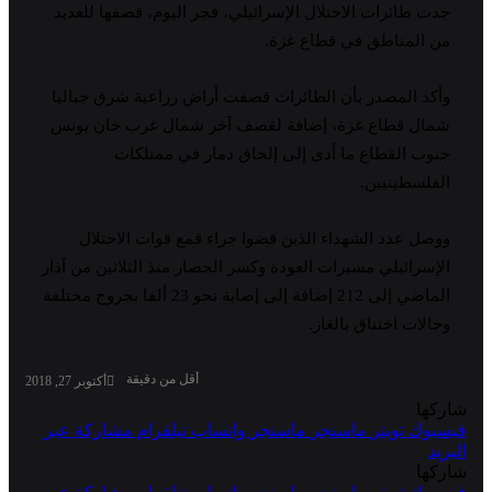
جدت طائرات الاحتلال الإسرائيلي، فجر اليوم، قصفها للعديد
من المناطق في قطاع غزة.
وأكد المصدر بأن الطائرات قصفت أراض زراعية شرق جباليا
شمال قطاع غزة، إضافة لقصف آخر شمال غرب خان يونس
جنوب القطاع ما أدى إلى إلحاق دمار في ممتلكات
الفلسطينيين.
ووصل عدد الشهداء الذين قضوا جراء قمع قوات الاحتلال
الإسرائيلي مسيرات العودة وكسر الحصار منذ الثلاثين من آذار
الماضي إلى 212 إضافة إلى إصابة نحو 23 ألفا بجروح مختلفة
وحالات اختناق بالغاز.
أقل من دقيقة
أكتوبر 27, 2018
شاركها
فيسبوك
تويتر
ماسنجر
ماسنجر
واتساب
تيلقرام
مشاركة عبر
البريد
شاركها