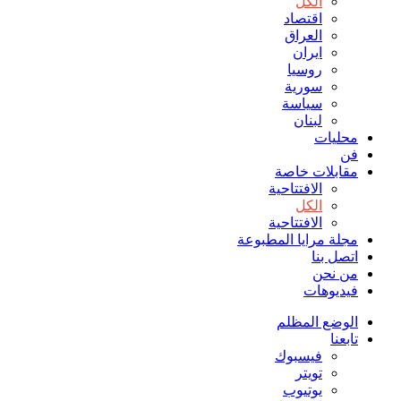
الكل
اقتصاد
العراق
ايران
روسيا
سورية
سياسة
لبنان
محليات
فن
مقابلات خاصة
الافتتاحیة
الكل
الافتتاحیة
مجلة مرايا المطبوعة
اتصل بنا
من نحن
فيديوهات
الوضع المظلم
تابعنا
فيسبوك
تويتر
يوتيوب