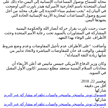
محايد للسماح بوصول المساعدات الإنسانية إلى اليمن،جاء ذلك على
لسان المتحدثة باسم الخارجية الأميركية هيذر ناورت التي أوضحت
في البيان إنه “يجب تسليم ميناء الحديدة إلى طرف محايد من أجل
تسريع وصول المساعدات لمحاربة الأزمة الإنسانية الحادة التي
يشهدها اليمن.
حيث رحبت ناورت بقرار حركة أنصار الله والحكومة اليمنية
المشاركة في المشاورات بالسويد تحت رعاية الأمم المتحدة وحثت
الأطراف على الوفاء بهذا التعهد.
وأضافت: “على الأطراف عدم تأجيل المفاوضات وعدم وضع شروط
للسفر، والوقت قد حان للمفاوضات المباشرة ولاتخاذ تدابير من
شأنها زيادة الثقة المتبادلة”.
وكان وزير الدفاع الأمريكي جيمس ماتيس قد أعلن الأربعاء أن
محادثات السلام اليمنية ستعقد مطلع ديسمبر /كانون الأول المقبل
في السويد.
نوفمبر 22, 2018
أقل من دقيقة
شاركها
فيسبوك
تويتر
ماسنجر
ماسنجر
واتساب
تيلقرام
مشاركة عبر البريد
شاركها
فيسبوك
تويتر
ماسنجر
ماسنجر
واتساب
تيلقرام
مشاركة عبر البريد