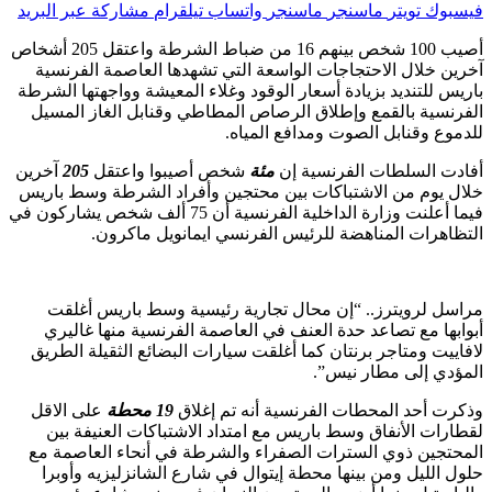
فيسبوك
تويتر
ماسنجر
ماسنجر
واتساب
تيلقرام
مشاركة عبر البريد
أصيب 100 شخص بينهم 16 من ضباط الشرطة واعتقل 205 أشخاص
آخرين خلال الاحتجاجات الواسعة التي تشهدها العاصمة الفرنسية
باريس للتنديد بزيادة أسعار الوقود وغلاء المعيشة وواجهتها الشرطة
الفرنسية بالقمع وإطلاق الرصاص المطاطي وقنابل الغاز المسيل
للدموع وقنابل الصوت ومدافع المياه.
أفادت السلطات الفرنسية إن
مئة
شخص أصيبوا واعتقل
205
آخرين
خلال يوم من الاشتباكات بين محتجين وأفراد الشرطة وسط باريس
فيما أعلنت وزارة الداخلية الفرنسية أن 75 ألف شخص يشاركون في
التظاهرات المناهضة للرئيس الفرنسي ايمانويل ماكرون.
مراسل لرويترز.. “إن محال تجارية رئيسية وسط باريس أغلقت
أبوابها مع تصاعد حدة العنف في العاصمة الفرنسية منها غاليري
لافاييت ومتاجر برنتان كما أغلقت سيارات البضائع الثقيلة الطريق
المؤدي إلى مطار نيس”.
وذكرت أحد المحطات الفرنسية أنه تم إغلاق
19 محطة
على الاقل
لقطارات الأنفاق وسط باريس مع امتداد الاشتباكات العنيفة بين
المحتجين ذوي السترات الصفراء والشرطة في أنحاء العاصمة مع
حلول الليل ومن بينها محطة إيتوال في شارع الشانزليزيه وأوبرا