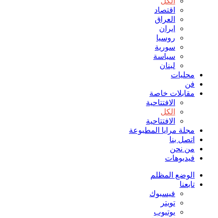
الكل
اقتصاد
العراق
ايران
روسيا
سورية
سياسة
لبنان
محليات
فن
مقابلات خاصة
الافتتاحیة
الكل
الافتتاحیة
مجلة مرايا المطبوعة
اتصل بنا
من نحن
فيديوهات
الوضع المظلم
تابعنا
فيسبوك
تويتر
يوتيوب