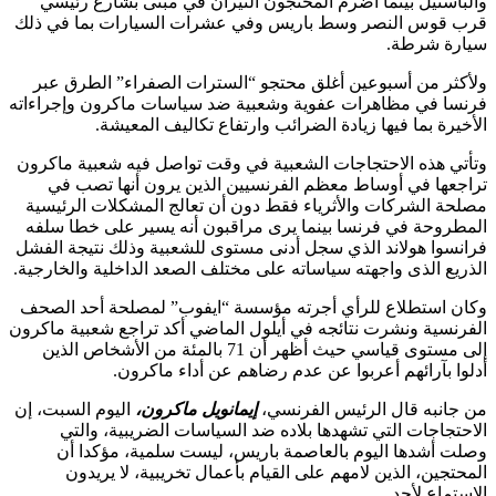
والباستيل بينما أضرم المحتجون النيران في مبنى بشارع رئيسي
قرب قوس النصر وسط باريس وفي عشرات السيارات بما في ذلك
سيارة شرطة.
ولأكثر من أسبوعين أغلق محتجو “السترات الصفراء” الطرق عبر
فرنسا في مظاهرات عفوية وشعبية ضد سياسات ماكرون وإجراءاته
الأخيرة بما فيها زيادة الضرائب وارتفاع تكاليف المعيشة.
وتأتي هذه الاحتجاجات الشعبية في وقت تواصل فيه شعبية ماكرون
تراجعها في أوساط معظم الفرنسيين الذين يرون أنها تصب في
مصلحة الشركات والأثرياء فقط دون أن تعالج المشكلات الرئيسية
المطروحة في فرنسا بينما يرى مراقبون أنه يسير على خطا سلفه
فرانسوا هولاند الذي سجل أدنى مستوى للشعبية وذلك نتيجة الفشل
الذريع الذى واجهته سياساته على مختلف الصعد الداخلية والخارجية.
وكان استطلاع للرأي أجرته مؤسسة “ايفوب” لمصلحة أحد الصحف
الفرنسية ونشرت نتائجه في أيلول الماضي أكد تراجع شعبية ماكرون
إلى مستوى قياسي حيث أظهر أن 71 بالمئة من الأشخاص الذين
أدلوا بآرائهم أعربوا عن عدم رضاهم عن أداء ماكرون.
من جانبه قال الرئيس الفرنسي،
إيمانويل ماكرون،
اليوم السبت، إن
الاحتجاجات التي تشهدها بلاده ضد السياسات الضريبية، والتي
وصلت أشدها اليوم بالعاصمة باريس، ليست سلمية، مؤكدا أن
المحتجين، الذين لامهم على القيام بأعمال تخريبية، لا يريدون
الاستماع لأحد.