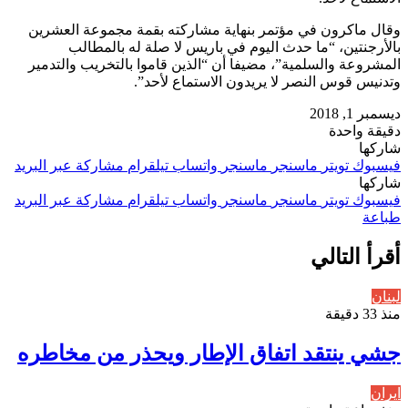
وقال ماكرون في مؤتمر بنهاية مشاركته بقمة مجموعة العشرين
بالأرجنتين، “ما حدث اليوم في باريس لا صلة له بالمطالب
المشروعة والسلمية”، مضيفا أن “الذين قاموا بالتخريب والتدمير
وتدنيس قوس النصر لا يريدون الاستماع لأحد”.
ديسمبر 1, 2018
دقيقة واحدة
شاركها
فيسبوك
تويتر
ماسنجر
ماسنجر
واتساب
تيلقرام
مشاركة عبر البريد
شاركها
فيسبوك
تويتر
ماسنجر
ماسنجر
واتساب
تيلقرام
مشاركة عبر البريد
طباعة
أقرأ التالي
لبنان
منذ 33 دقيقة
جشي ينتقد اتفاق الإطار ويحذر من مخاطره
ايران