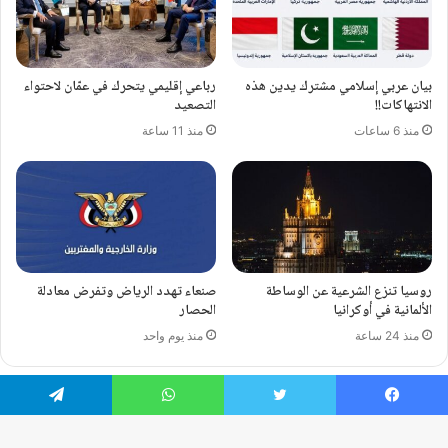
بيان عربي إسلامي مشترك يدين هذه
رباعي إقليمي يتحرك في عمّان لاحتواء
الانتهاكات!!
التصعيد
منذ 6 ساعات
منذ 11 ساعة
روسيا تنزع الشرعية عن الوساطة
صنعاء تهدد الرياض وتفرض معادلة
الألمانية في أوكرانيا
الحصار
منذ 24 ساعة
منذ يوم واحد
يسبوك
تويتر
واتساب
تيلقرام
© حقوق النشر 2026، جميع الحقوق محفوظة |
Maraya international