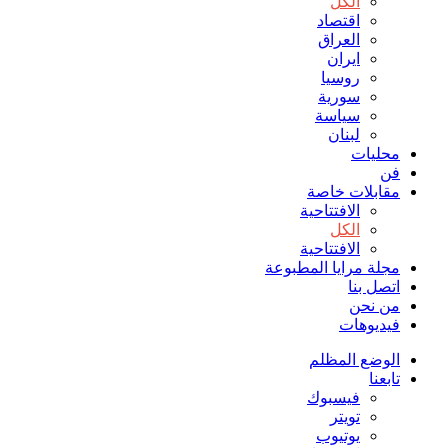
الكل
اقتصاد
العراق
ايران
روسيا
سورية
سياسة
لبنان
محليات
فن
مقابلات خاصة
الافتتاحیة
الكل
الافتتاحیة
مجلة مرايا المطبوعة
اتصل بنا
من نحن
فيديوهات
الوضع المظلم
تابعنا
فيسبوك
تويتر
يوتيوب