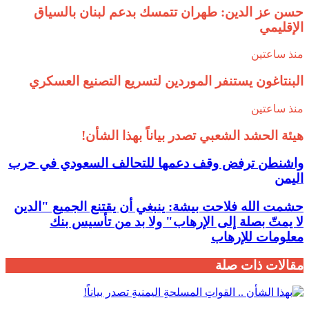
حسن عز الدين: طهران تتمسك بدعم لبنان بالسياق
الإقليمي
منذ ساعتين
البنتاغون يستنفر الموردين لتسريع التصنيع العسكري
منذ ساعتين
هيئة الحشد الشعبي تصدر بياناً بهذا الشأن!
واشنطن ترفض وقف دعمها للتحالف السعودي في حرب
اليمن
حشمت الله فلاحت بيشة: ينبغي أن يقتنع الجميع "الدين
لا يمتّ بصلة إلى الإرهاب" ولا بد من تأسيس بنك
معلومات للإرهاب
مقالات ذات صلة