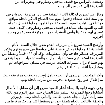
وصعدة بالتزامن مع قصف مدفعي وصاروخي وتعزيزات من
المرتزقة إلى عدد من الجبهات.
وقال في تصريح لوكالة الأنباء اليمنية سبأ بأن مرتزقة العدوان في
نهم بمحافظة صنعاء زحفوا اليوم منذ الصباح الباكر باتجاه مواقع
قواتنا في التباب السود بالضبوعة كما قاموا بمحاولة تسلل باتجاه
التباب السود بيام يساندهم قصف مدفعي وصاروخي كثيف حيث
تصدى لهم مقاتلينا ولقي العشرات من المرتزقة مصرعهم وجرح
آخرين.
وأوضح العميد سريع بأن مرتزقة العدو نفذوا خلال الستة الأيام
الماضية 13 محاولة زحف فاشلة على مواقعنا في مديرية نهم وتكبد
المرتزقة خسائر فادحة وأن المعلومات تؤكد أن 455 قتيلاً ومصاباً من
المرتزقة استقبلتهم مستشفيات مأرب والمستشفيات الميدانية في
نهم فيما لا تزال عشرات الجثث مرمية في ميدان المواجهات لم
يستطيعوا انتشالها أثناء فرارهم.
وأكد المتحدث الرسمي أن العدو حاول إسناد زحوفات مرتزقته حيث
تم إطلاق صواريخ عنقودية محرمة من مأرب باتجاه نهم.
وفي جبهة قانية بالبيضاء أشار العميد سريع إلى أن مقاتلينا الأبطال
أفشلوا زحفاً للمرتزقة استمر منذ الصباح حتى ظهر اليوم من ثلاثة
مسارات الأول باتجاه شعب طالب والثاني باتجاه رتب الزبيري
والحمّة والثالث باتجاه شبكة حوران وسقط أكثر من 25 مرتزقاً بين