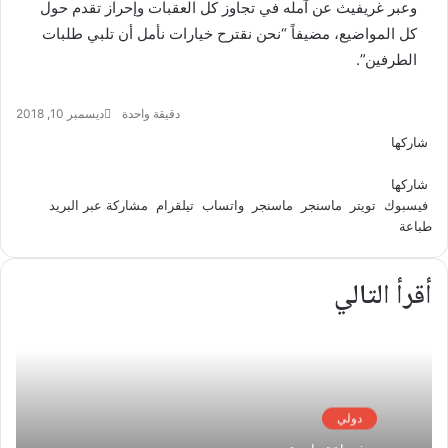
وعبر غريفيث عن آمله في تجاوز كل العقبات وإحراز تقدم حول
كل المواضيع، مضيفاً “نحن نقترح خيارات نأمل أن تلبي طلبات
الطرفين”.
دقيقة واحدة
ديسمبر 10, 2018
شاركها
تويتر
فيسبوك
ماسنجر
ماسنجر
واتساب
تيلقرام
مشاركة
عبر
شاركها
البريد
فيسبوك
تويتر
ماسنجر
ماسنجر
واتساب
تيلقرام
مشاركة عبر البريد
طباعة
أقرأ التالي
دولي