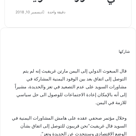
دقيقة واحدة
ديسمبر 10, 2018
شاركها
تويتر
فيسبوك
ماسنجر
ماسنجر
واتساب
تيلقرام
مشاركة
عبر
البريد
قال المبعوث الدولي إلى اليمن مارتن غريفيث إنه لم يتم
التوصل إلى اتفاق بعد بين الوفود اليمنية المشاركة في
مشاورات السويد على عدم التصعيد في تعز والحديدة، مشيراً
إلى أنه بالإمكان إعادة الاجتماعات للوصول الى حل سياسي
للازمة في اليمن.
وخلال مؤتمر صحفي عقده على هامش المشاورات اليمنية في
السويد قال غريفيث”نحن قريبون للتوصل إلى اتفاق بشأن
الوضع الاقتصادي وسنتحدث عن الحديدة وتعز”.