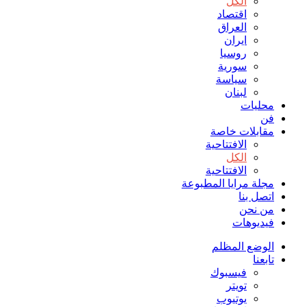
الكل
اقتصاد
العراق
ايران
روسيا
سورية
سياسة
لبنان
محليات
فن
مقابلات خاصة
الافتتاحیة
الكل
الافتتاحیة
مجلة مرايا المطبوعة
اتصل بنا
من نحن
فيديوهات
الوضع المظلم
تابعنا
فيسبوك
تويتر
يوتيوب