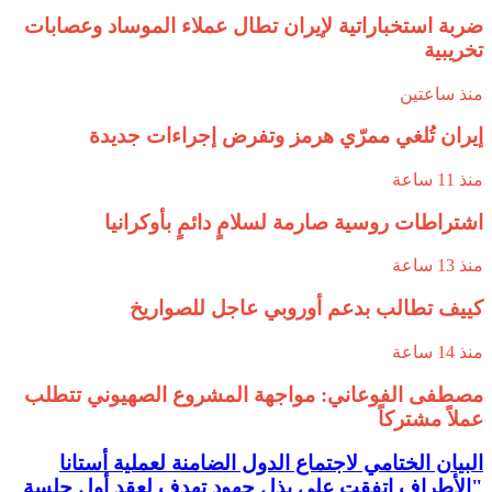
ضربة استخباراتية لإيران تطال عملاء الموساد وعصابات
تخريبية
منذ ساعتين
إيران تُلغي ممرّي هرمز وتفرض إجراءات جديدة
منذ 11 ساعة
اشتراطات روسية صارمة لسلامٍ دائمٍ بأوكرانيا
منذ 13 ساعة
كييف تطالب بدعم أوروبي عاجل للصواريخ
منذ 14 ساعة
مصطفى الفوعاني: مواجهة المشروع الصهيوني تتطلب
عملاً مشتركاً
البيان الختامي لاجتماع الدول الضامنة لعملية أستانا
"الأطراف اتفقت على بذل جهود تهدف لعقد أول جلسة