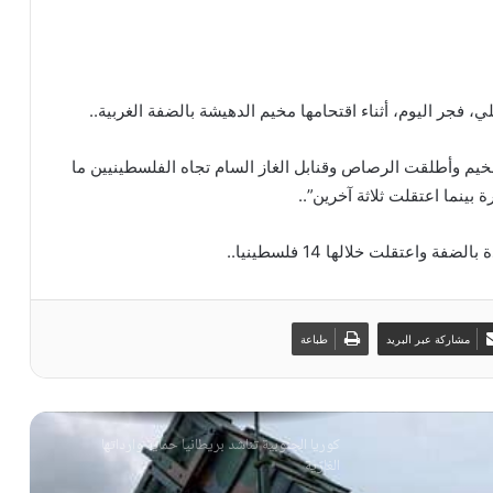
اشتراطات روسية صارمة لسلامٍ دائمٍ بأوكرانيا
 فجر اليوم، أثناء اقتحامها مخيم الدهيشة بالضفة الغربية..
خيم وأطلقت الرصاص وقنابل الغاز السام تجاه الفلسطينيين ما
كييف تطالب بدعم أوروبي عاجل للصواريخ
بينما اعتقلت ثلاثة آخرين”..
عتقلت خلالها 14 فلسطينيا..
مصطفى الفوعاني: مواجهة المشروع الصهيوني
تتطلب عملاً مشتركاً
مشاركة عبر البريد
طباعة
المقاومة تؤكد قدرتها على إحباط المشاريع المعادية
كوريا الجنوبية تناشد بريطانيا حماية وارداتها
الغازية