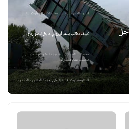
اشتراطات روسية صارمة لسلامٍ دائمٍ بأوكرانيا
جل
كييف تطالب بدعم أوروبي عاجل للصواريخ
مصطفى الفوعاني: مواجهة المشروع الصهيوني
تتطلب عملاً مشتركاً
المقاومة تؤكد قدرتها على إحباط المشاريع المعادية
كوريا الجنوبية تناشد بريطانيا حماية وارداتها
الغازية
اشتراطات روسية صارمة لسلامٍ دائمٍ بأوكرانيا