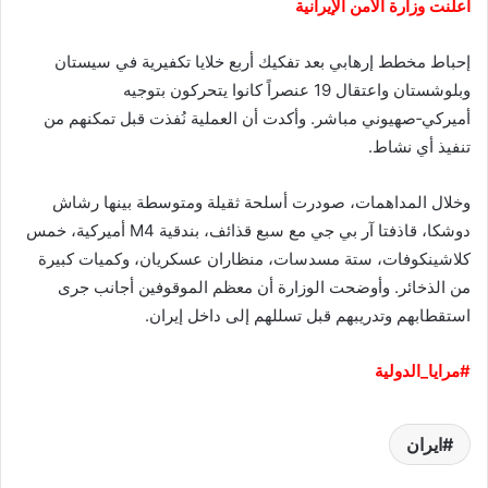
أعلنت وزارة الأمن الإيرانية
إحباط مخطط إرهابي بعد تفكيك أربع خلايا تكفيرية في سيستان
وبلوشستان واعتقال 19 عنصراً كانوا يتحركون بتوجيه
أميركي‑صهيوني مباشر. وأكدت أن العملية نُفذت قبل تمكنهم من
تنفيذ أي نشاط.
وخلال المداهمات، صودرت أسلحة ثقيلة ومتوسطة بينها رشاش
دوشكا، قاذفتا آر بي جي مع سبع قذائف، بندقية M4 أميركية، خمس
كلاشينكوفات، ستة مسدسات، منظاران عسكريان، وكميات كبيرة
من الذخائر. وأوضحت الوزارة أن معظم الموقوفين أجانب جرى
استقطابهم وتدريبهم قبل تسللهم إلى داخل إيران.
#مرايا_الدولية
ايران