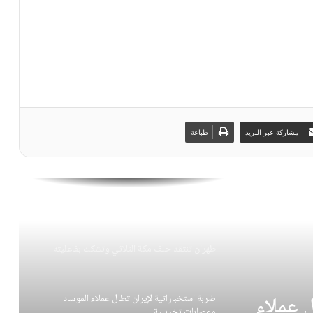
ضربة استخباراتية لإيران تطال عملاء الموساد
وعصابات تخريبية
إيران تُلغي ممرّي هرمز وتفرض إجراءات جديدة
مشاركة عبر البريد
طباعة
العميد نيا: نواصل تعزيز الجاهزية الدفاعية والقتالية
الحرس الثوري يُعلن تفكيك خلية إرهـ.ـابية
طهران تنتقد حلف مكة الثلاثي وتشكك بفاعليته
 عملاء
ضربة استخباراتية لإيران تطال عملاء الموساد
وعصابات تخريبية