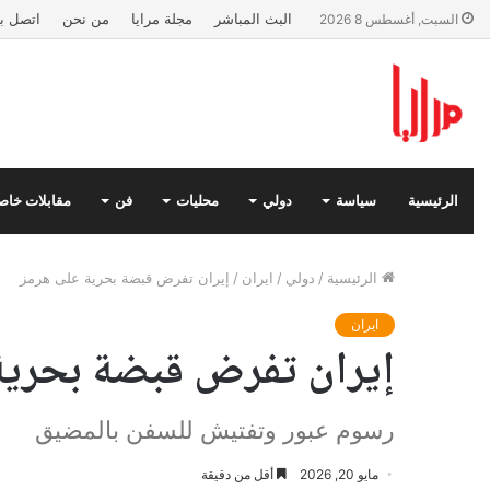
البث المباشر
مجلة مرايا
من نحن
اتصل بن
السبت, أغسطس 8 2026
الرئيسية
سياسة
دولي
محليات
فن
مقابلات خاص
الرئيسية
/
دولي
/
ايران
/
إيران تفرض قبضة بحرية على هرمز
ايران
إيران تفرض قبضة بحرية
رسوم عبور وتفتيش للسفن بالمضيق
مايو 20, 2026
أقل من دقيقة