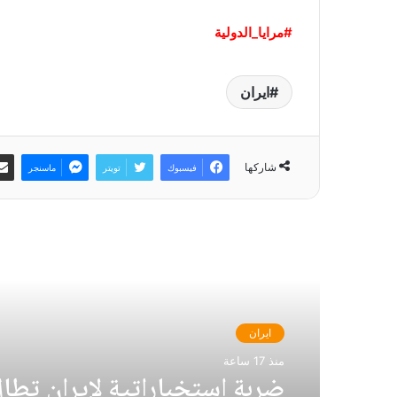
#مرايا_الدولية
ايران
شاركها
فيسبوك
تويتر
ماسنجر
أقرأ التالي
ايران
منذ 17 ساعة
ضربة استخباراتية لإيران تطال