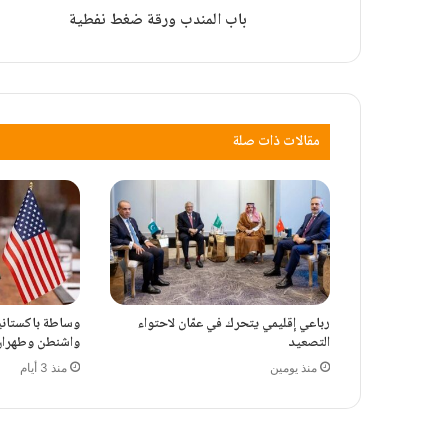
باب المندب ورقة ضغط نفطية
مقالات ذات صلة
رباعي إقليمي يتحرك في عمّان لاحتواء
وساطة باكستانية 
التصعيد
واشنطن وطهران
منذ يومين
منذ 3 أيام