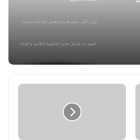
إيران تُلغي ممرّي هرمز وتفرض إجراءات جديدة
العميد نيا: نواصل تعزيز الجاهزية الدفاعية والقتالية
الحرس الثوري يُعلن تفكيك خلية إرهـ.ـابية
طهران تنتقد حلف مكة الثلاثي وتشكك بفاعليته
ضربة استخباراتية لإيران تطال عملاء الموساد
وعصابات تخريبية
إيران تُلغي ممرّي هرمز وتفرض إجراءات جديدة