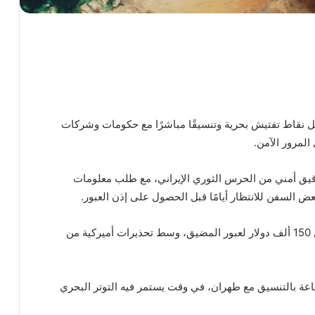
ل نقاط تفتيش بحرية وتنسيقًا مباشرًا مع حكومات وشركات
مرور الآمن.
يق أمني من الحرس الثوري الإيراني، مع طلب معلومات
 السفن للانتظار أيامًا قبل الحصول على إذن العبور.
كما تحدثت مصادر ملاحية عن دفع بعض السفن أكثر من 150 ألف دولار لعبور المضيق، وسط تحذيرات أميركية من
 وسائل إعلام إيرانية عبور 26 سفينة خلال 24 ساعة بالتنسيق مع طهران، في وقت يستمر فيه التوتر البحري
طهران تنتقد حلف مكة الثلاثي وتشكك بفاعليته