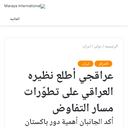
الوضع
القائمة
المظلم
الرئيسية
/
دولي
/
ايران
العراق
ايران
عراقجي أطلع نظيره
العراقي على تطوّرات
مسار التفاوض
أكد الجانبان أهمية دور باكستان