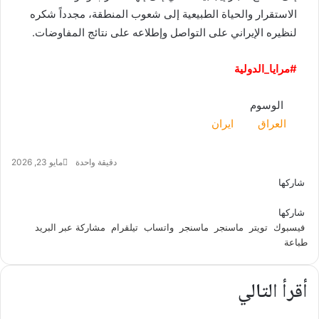
الاستقرار والحياة الطبيعية إلى شعوب المنطقة، مجدداً شكره
لنظيره الإيراني على التواصل وإطلاعه على نتائج المفاوضات.
‏#مرايا_الدولية
الوسوم
العراق
ايران
دقيقة واحدة
مايو 23, 2026
شاركها
تويتر
فيسبوك
ماسنجر
ماسنجر
واتساب
تيلقرام
مشاركة
عبر
شاركها
البريد
فيسبوك
تويتر
ماسنجر
ماسنجر
واتساب
تيلقرام
مشاركة عبر البريد
طباعة
أقرأ التالي