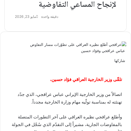
لإنجاح المساعي التفاوضية
دقيقة واحدة
مايو 23, 2026
عباس عراقجي وفؤاد حسين
شاركها
تويتر
فيسبوك
ماسنجر
ماسنجر
واتساب
تيلقرام
مشاركة
عبر
البريد
تلقّى وزير الخارجية العراقي فؤاد حسين،
‏اتصالاً من وزير الخارجية الإيراني عباس عراقجي، الذي جدّد
تهنئته له بمناسبة تولّيه مهام وزارة الخارجية مجدداً.
‏وأطلع عراقجي نظيره العراقي على آخر التطورات المتصلة
بالمفاوضات الجارية، مشيراً إلى التقدّم الذي سُجّل في الجولة