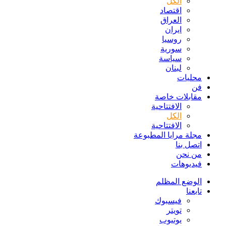
الكل
اقتصاد
العراق
ايران
روسيا
سورية
سياسة
لبنان
محليات
فن
مقابلات خاصة
الافتتاحیة
الكل
الافتتاحیة
مجلة مرايا المطبوعة
اتصل بنا
من نحن
فيديوهات
الوضع المظلم
تابعنا
فيسبوك
تويتر
يوتيوب