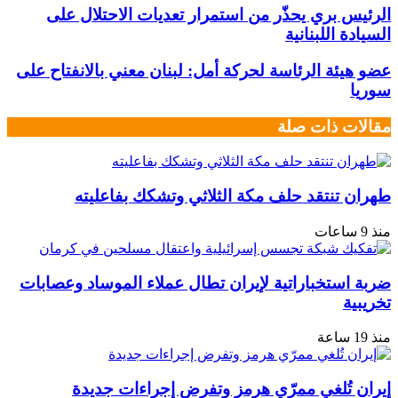
الرئيس بري يحذّر من استمرار تعديات الاحتلال على
السيادة اللبنانية
عضو هيئة الرئاسة لحركة أمل: لبنان معني بالانفتاح على
سوريا
مقالات ذات صلة
طهران تنتقد حلف مكة الثلاثي وتشكك بفاعليته
منذ 9 ساعات
ضربة استخباراتية لإيران تطال عملاء الموساد وعصابات
تخريبية
منذ 19 ساعة
إيران تُلغي ممرّي هرمز وتفرض إجراءات جديدة