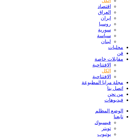
الكل
اقتصاد
العراق
ايران
روسيا
سورية
سياسة
لبنان
محليات
فن
مقابلات خاصة
الافتتاحیة
الكل
الافتتاحیة
مجلة مرايا المطبوعة
اتصل بنا
من نحن
فيديوهات
الوضع المظلم
تابعنا
فيسبوك
تويتر
يوتيوب