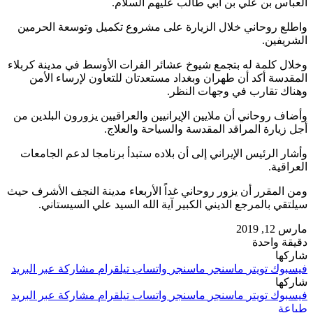
العباس بن علي بن أبي طالب عليهم السلام.
واطلع روحاني خلال الزيارة على مشروع تكميل وتوسعة الحرمين
الشريفين.
وخلال كلمة له بتجمع شيوخ عشائر الفرات الأوسط في مدينة كربلاء
المقدسة أكد أن طهران وبغداد مستعدتان للتعاون لإرساء الأمن
وهناك تقارب في وجهات النظر.
وأضاف روحاني أن ملايين الإيرانيين والعراقيين يزورون البلدين من
أجل زيارة المراقد المقدسة والسياحة والعلاج.
وأشار الرئيس الإيراني إلى أن بلاده ستبدأ برنامجا لدعم الجامعات
العراقية.
ومن المقرر أن يزور روحاني غداً الأربعاء مدينة النجف الأشرف حيث
سيلتقي بالمرجع الديني الكبير آية الله السيد علي السيستاني.
مارس 12, 2019
دقيقة واحدة
شاركها
فيسبوك
تويتر
ماسنجر
ماسنجر
واتساب
تيلقرام
مشاركة عبر البريد
شاركها
فيسبوك
تويتر
ماسنجر
ماسنجر
واتساب
تيلقرام
مشاركة عبر البريد
طباعة