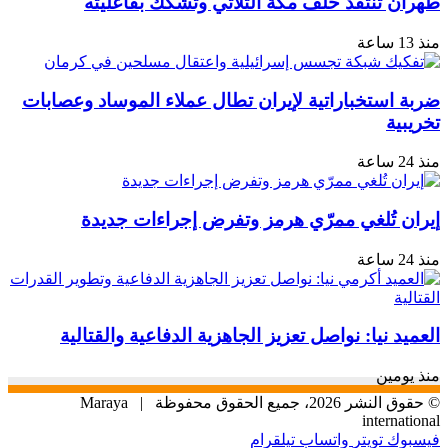
طهران تنتقد حلف مكة الثلاثي وتشكك بفاعليته
منذ 13 ساعة
ضربة استخباراتية لإيران تطال عملاء الموساد وعصابات
تخريبية
منذ 24 ساعة
إيران تُلغي ممرّي هرمز وتفرض إجراءات جديدة
منذ 24 ساعة
العميد نيا: نواصل تعزيز الجاهزية الدفاعية والقتالية
منذ يومين
© حقوق النشر 2026، جميع الحقوق محفوظة |
Maraya
international
فيسبوك
تويتر
واتساب
تيلقرام