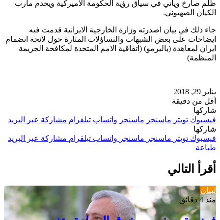
ظلم صارخ وياتي في سياق رؤية الحكومة الاميركية ويخدم مآرب
الكيان الصهيوني.
جاء ذلك في بيان اصدرته وزارة الخارجية الايرانية قدمت فيه
ايضاحات على بعض الشبهات والتساؤلات المثارة حول لائحة انضمام
ايران لمعاهدة (باليرمو) (اتفاقية الامم المتحدة لمكافحة الجريمة
المنظمة)
يناير 29, 2018
أقل من دقيقة
شاركها
فيسبوك
تويتر
ماسنجر
ماسنجر
واتساب
تيلقرام
مشاركة عبر البريد
شاركها
فيسبوك
تويتر
ماسنجر
ماسنجر
واتساب
تيلقرام
مشاركة عبر البريد
طباعة
أقرأ التالي
لبنان
منذ 4 دقائق