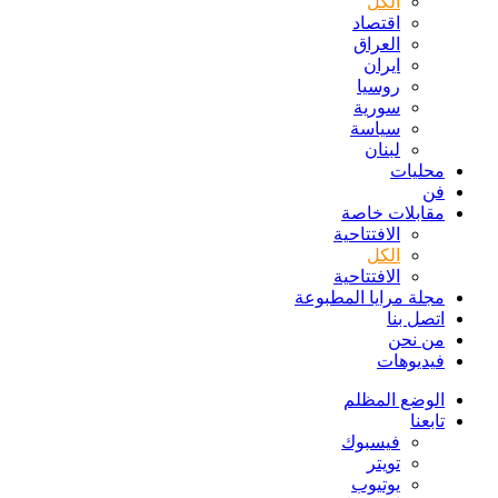
الكل
اقتصاد
العراق
ايران
روسيا
سورية
سياسة
لبنان
محليات
فن
مقابلات خاصة
الافتتاحیة
الكل
الافتتاحیة
مجلة مرايا المطبوعة
اتصل بنا
من نحن
فيديوهات
الوضع المظلم
تابعنا
فيسبوك
تويتر
يوتيوب