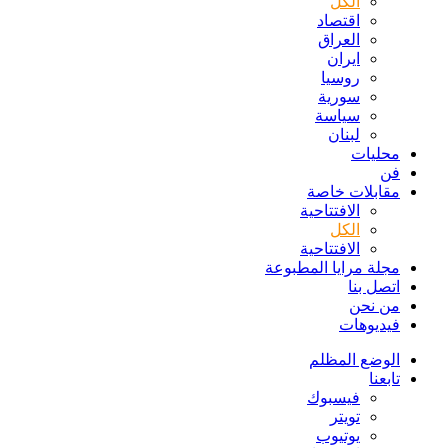
الكل
اقتصاد
العراق
ايران
روسيا
سورية
سياسة
لبنان
محليات
فن
مقابلات خاصة
الافتتاحیة
الكل
الافتتاحیة
مجلة مرايا المطبوعة
اتصل بنا
من نحن
فيديوهات
الوضع المظلم
تابعنا
فيسبوك
تويتر
يوتيوب