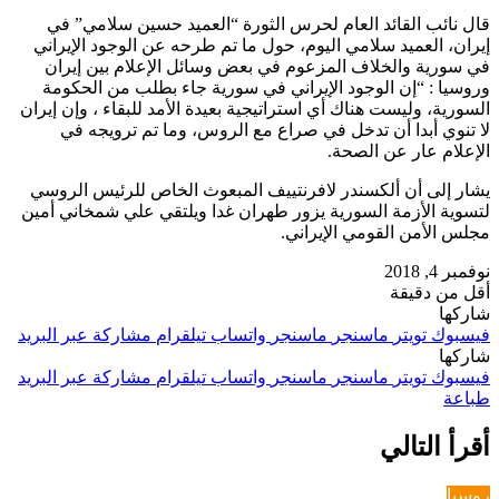
قال نائب القائد العام لحرس الثورة “العميد حسين سلامي” في
إيران، العميد سلامي اليوم، حول ما تم طرحه عن الوجود الإيراني
في سورية والخلاف المزعوم في بعض وسائل الإعلام بين إيران
وروسيا : “إن الوجود الإيراني في سورية جاء بطلب من الحكومة
السورية، وليست هناك أي استراتيجية بعيدة الأمد للبقاء ، وإن إيران
لا تنوي أبدا أن تدخل في صراع مع الروس، وما تم ترويجه في
الإعلام عار عن الصحة.
يشار إلى أن ألكسندر لافرنتييف المبعوث الخاص للرئيس الروسي
لتسوية الأزمة السورية يزور طهران غدا ويلتقي علي شمخاني أمين
مجلس الأمن القومي الإيراني.
نوفمبر 4, 2018
أقل من دقيقة
شاركها
فيسبوك
تويتر
ماسنجر
ماسنجر
واتساب
تيلقرام
مشاركة عبر البريد
شاركها
فيسبوك
تويتر
ماسنجر
ماسنجر
واتساب
تيلقرام
مشاركة عبر البريد
طباعة
أقرأ التالي
روسيا