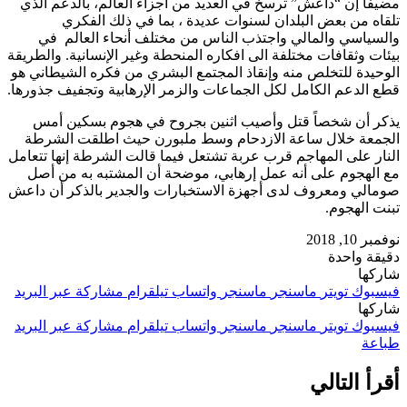
مضيفاَ إن “داعش” ترسخ في العديد من أجزاء العالم، بالدعم الذي
تلقاه من بعض البلدان لسنوات عديدة ، بما في ذلك الفكري
والسياسي والمالي واجتذب الناس من مختلف أنحاء العالم في
بيئات وثقافات مختلفة الى افكاره المنحطة وغير الإنسانية. والطريقة
الوحيدة للتخلص منه وإنقاذ المجتمع البشري من فكره الشيطاني هو
قطع الدعم الكامل لكل الجماعات والزمر الإرهابية وتجفيف جذورها.
يذكر أن شخصاً قتل وأصيب اثنين بجروح في هجوم بسكين أمس
الجمعة خلال ساعة الازدحام وسط ملبورن حيث اطلقت الشرطة
النار على المهاجم قرب عربة تشتعل فيما قالت الشرطة إنها تتعامل
مع الهجوم على أنه عمل إرهابي، موضحة أن المشتبه به من أصل
صومالي ومعروف لدى أجهزة الاستخبارات والجدير بالذكر أن داعش
تبنت الهجوم.
نوفمبر 10, 2018
دقيقة واحدة
شاركها
فيسبوك
تويتر
ماسنجر
ماسنجر
واتساب
تيلقرام
مشاركة عبر البريد
شاركها
فيسبوك
تويتر
ماسنجر
ماسنجر
واتساب
تيلقرام
مشاركة عبر البريد
طباعة
أقرأ التالي