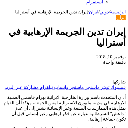
انستقرام
الرئيسية
/
دولي
/
ايران
/
إيران تدين الجريمة الإرهابية في أستراليا
ايران
إيران تدين الجريمة الإرهابية في
أستراليا
نوفمبر 10, 2018
دقيقة واحدة
شاركها
فيسبوك
تويتر
ماسنجر
ماسنجر
واتساب
تيلقرام
مشاركة عبر البريد
أدان المتحدث باسم وزارة الخارجية الايرانية بهرام قاسمي العملية
الارهابية في مدينة ملبورن الاسترالية امس الجمعة، مؤكداً أن القيام
بمثل هذه الممارسات البشعة وغير الإنسانية يشير إلى أن غدة
“داعش” السرطانية عبارة عن فكر إرهابي وغير إنساني قبل أن
تكون جماعة إرهابية.