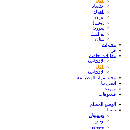
الكل
اقتصاد
العراق
ايران
روسيا
سورية
سياسة
لبنان
محليات
فن
مقابلات خاصة
الافتتاحیة
الكل
الافتتاحیة
مجلة مرايا المطبوعة
اتصل بنا
من نحن
فيديوهات
الوضع المظلم
تابعنا
فيسبوك
تويتر
يوتيوب