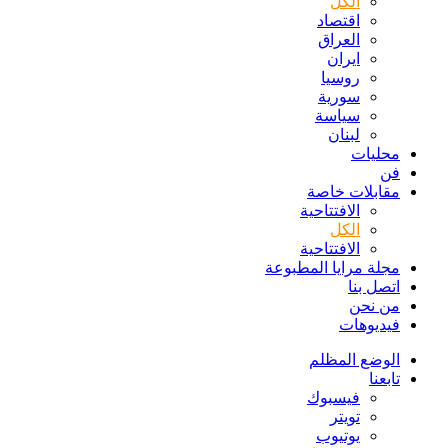
الكل
اقتصاد
العراق
ايران
روسيا
سورية
سياسة
لبنان
محليات
فن
مقابلات خاصة
الافتتاحیة
الكل
الافتتاحیة
مجلة مرايا المطبوعة
اتصل بنا
من نحن
فيديوهات
الوضع المظلم
تابعنا
فيسبوك
تويتر
يوتيوب