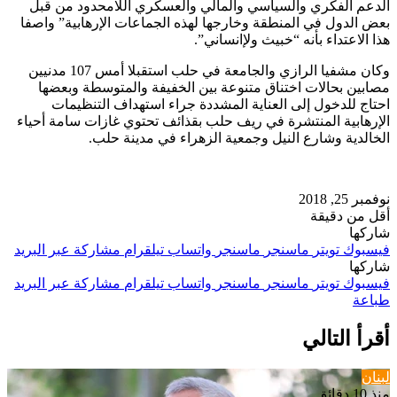
الدعم الفكري والسياسي والمالي والعسكري اللامحدود من قبل
بعض الدول في المنطقة وخارجها لهذه الجماعات الإرهابية” واصفا
هذا الاعتداء بأنه “خبيث ولإانساني”.
وكان مشفيا الرازي والجامعة في حلب استقبلا أمس 107 مدنيين
مصابين بحالات اختناق متنوعة بين الخفيفة والمتوسطة وبعضها
احتاج للدخول إلى العناية المشددة جراء استهداف التنظيمات
الإرهابية المنتشرة في ريف حلب بقذائف تحتوي غازات سامة أحياء
الخالدية وشارع النيل وجمعية الزهراء في مدينة حلب.
نوفمبر 25, 2018
أقل من دقيقة
شاركها
فيسبوك
تويتر
ماسنجر
ماسنجر
واتساب
تيلقرام
مشاركة عبر البريد
شاركها
فيسبوك
تويتر
ماسنجر
ماسنجر
واتساب
تيلقرام
مشاركة عبر البريد
طباعة
أقرأ التالي
لبنان
منذ 10 دقائق