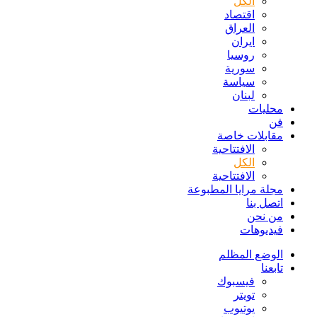
الكل
اقتصاد
العراق
ايران
روسيا
سورية
سياسة
لبنان
محليات
فن
مقابلات خاصة
الافتتاحیة
الكل
الافتتاحیة
مجلة مرايا المطبوعة
اتصل بنا
من نحن
فيديوهات
الوضع المظلم
تابعنا
فيسبوك
تويتر
يوتيوب