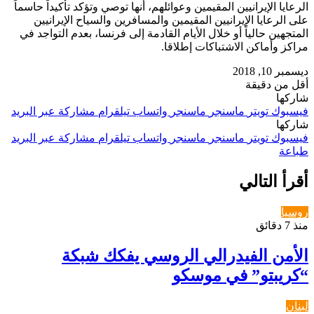
الرعايا الإيرانيين المقيمين وعوائلهم، أنها توصي وتؤكد تأكيداً حاسماً
على الرعايا الإيرانيين المقيمين والمسافرين والسياح الإيرانيين
المتجهين حالياً أو خلال الأيام القادمة إلى فرنسا، بعدم التواجد في
مراكز وأماكن الاشتباكات إطلاقا.
ديسمبر 10, 2018
أقل من دقيقة
شاركها
فيسبوك
تويتر
ماسنجر
ماسنجر
واتساب
تيلقرام
مشاركة عبر البريد
شاركها
فيسبوك
تويتر
ماسنجر
ماسنجر
واتساب
تيلقرام
مشاركة عبر البريد
طباعة
أقرأ التالي
روسيا
منذ 7 دقائق
الأمن الفيدرالي الروسي يفكك شبكة
“كريبتو” في موسكو
لبنان