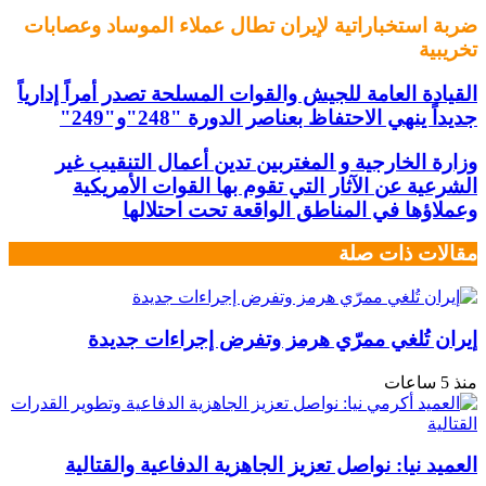
ضربة استخباراتية لإيران تطال عملاء الموساد وعصابات
تخريبية
القيادة العامة للجيش والقوات المسلحة تصدر أمراً إدارياً
جديداً ينهي الاحتفاظ بعناصر الدورة "248"و"249"
وزارة الخارجية و المغتربين تدين أعمال التنقيب غير
الشرعية عن الآثار التي تقوم بها القوات الأمريكية
وعملاؤها في المناطق الواقعة تحت احتلالها
مقالات ذات صلة
إيران تُلغي ممرّي هرمز وتفرض إجراءات جديدة
منذ 5 ساعات
العميد نيا: نواصل تعزيز الجاهزية الدفاعية والقتالية