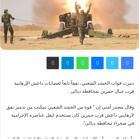
فيسبوك
تويتر
ماسنجر
واتساب
تيلقرام
مشاركة عبر البريد
دمرت قوات الحشد الشعبي، نفقاً تابعاً لعصابات داعش الإرهابية
قرب جبال حمرين بمحافظة ديالى .
وقال مصدر أمني إن ” قوة من الحشد الشعبي تمكنت من تدمير نفق
لارهابيي داعش قرب حمرين كان يستخدم لنقل عناصره الإجرامية
في صحراء محافظة ديالى”.
وأضاف المصدر أن “العمليات العسكرية لملاحقة خلايا داعش النائمة