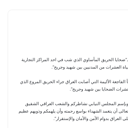
ـ”ضحايا الحريق المأساوي الذي شب في احد المراكز التجارية
ة العشرات من المدنيين بين شهيد وجريح”.
الحاج حسن: “التفاوض المباشر لم ينتج سوى
 الفاجعة الأليمة التي أصابت العراق جراء الحريق المروع الذي
تنازلات”
رات الضحايا بين شهيد وجريح”.
وبإسم المجلس النيابي نشاطركم والشعب العراقي الشقيق
قبلان: دون جنوب لبنان وشعبه ستظل السلطة
ضعيفة
تعالى أن يتغمد الشهداء بواسع رحمته وأن يلهمكم وذويهم عظيم
العراق بدوام الأمن والأمان والإستقرار”.