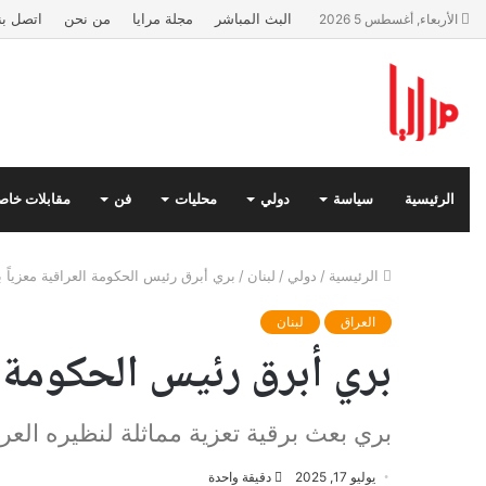
البث المباشر
مجلة مرايا
من نحن
اتصل بن
الأربعاء, أغسطس 5 2026
الرئيسية
سياسة
دولي
محليات
فن
مقابلات خاص
الرئيسية
/
دولي
/
لبنان
/
بري أبرق رئيس الحكومة العراقية معزياً 
العراق
لبنان
بري أبرق رئيس الحكومة ا
بري بعث برقية تعزية مماثلة لنظيره العر
يوليو 17, 2025
دقيقة واحدة