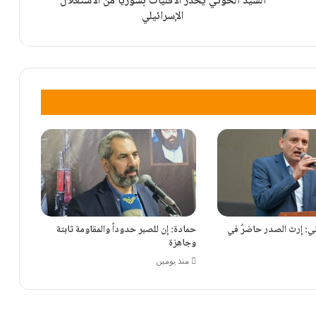
السيد الحوثي يحذر الأقليات بسوريا من الاستغلال
الإسرائيلي
النائب عمار ينتقد الحكومة ويطالب بحوار وطني
شامل
كلمة الشيخ سماحة نعيم قاسم في ذكرى أربعين
الإمام الحسين
: إرث الصدر حاضرٌ في
حمادة: إن للصبر حدوداً والمقاومة ثابتة
وجاهزة
منذ يومين