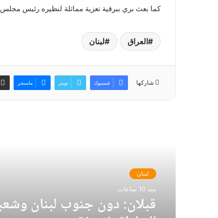
كما بعث بري ببرقية تعزية مماثلة لنظيره رئيس مجلس 
العراق
لبنان
شاركها
فيسبوك
تويتر
ماسنجر
أقرأ التالي
لبنان
منذ 10 ساعات
قبلان: دون جنوب لبنان وشع