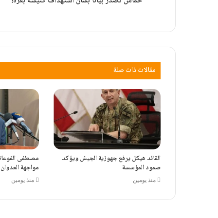
حماس تصدر بياناً بشأن استهداف كنيسة بغزة!
مقالات ذات صلة
القائد هيكل يرفع جهوزية الجيش ويؤكد
مصطفى الفوعاني
صمود المؤسسة
مواجهة العدوان
منذ يومين
منذ يومين