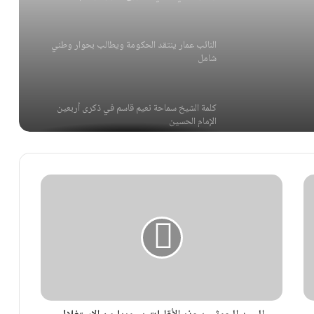
النائب عمار ينتقد الحكومة ويطالب بحوار وطني
شامل
كلمة الشيخ سماحة نعيم قاسم في ذكرى أربعين
الإمام الحسين
الحاج حسن: “التفاوض المباشر لم ينتج سوى
تنازلات”
قبلان: دون جنوب لبنان وشعبه ستظل السلطة
ضعيفة
رفض نقابي لبناني لمشروع قانون الإعلام الجديد