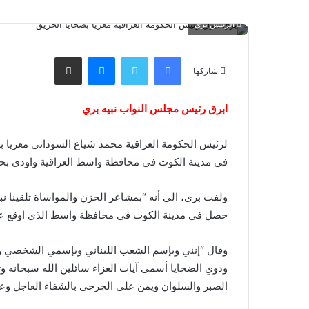
الرئيس بري
فيسبوك
تويتر
ماسنجر
مشاركة عبر البريد
شاركها
ابرق رئيس مجلس النواب نبيه بري
لرئيس الحكومة العراقية محمد شياع السوداني معزيا ب
في مدينة الكوت في محافظة واسط العراقية واودى بحيا
ولفت بري، الى أنه “بمشاعر الحزن والمواساة تلقينا نبأ
حصل في مدينة الكوت في محافظة واسط الذي اوقع عش
وقال “إنني وبإسم الشعب اللبناني وبإسمي الشخصي 
وذوي الضحايا أسمى آيات العزاء سائلين الله سبحانه و
الصبر والسلوان ويمن على الجرحى بالشفاء العاجل وعلى 