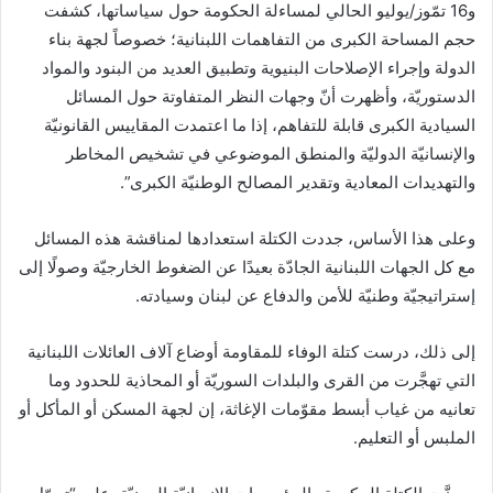
و16 تمّوز/يوليو الحالي لمساءلة الحكومة حول سياساتها، كشفت
حجم المساحة الكبرى من التفاهمات اللبنانية؛ خصوصاً لجهة بناء
الدولة وإجراء الإصلاحات البنيوية وتطبيق العديد من البنود والمواد
الدستوريّة، وأظهرت أنّ وجهات النظر المتفاوتة حول المسائل
السيادية الكبرى قابلة للتفاهم، إذا ما اعتمدت المقاييس القانونيّة
والإنسانيّة الدوليّة والمنطق الموضوعي في تشخيص المخاطر
والتهديدات المعادية وتقدير المصالح الوطنيّة الكبرى”.
وعلى هذا الأساس، جددت الكتلة استعدادها لمناقشة هذه المسائل
مع كل الجهات اللبنانية الجادّة بعيدًا عن الضغوط الخارجيّة وصولًا إلى
إستراتيجيّة وطنيّة للأمن والدفاع عن لبنان وسيادته.
إلى ذلك، درست كتلة الوفاء للمقاومة أوضاع آلاف العائلات اللبنانية
التي تهجَّرت من القرى والبلدات السوريّة أو المحاذية للحدود وما
تعانيه من غياب أبسط مقوّمات الإغاثة، إن لجهة المسكن أو المأكل أو
الملبس أو التعليم.