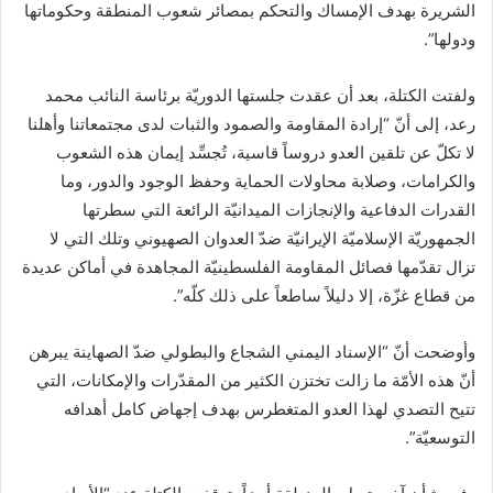
الشريرة بهدف الإمساك والتحكم بمصائر شعوب المنطقة وحكوماتها
ودولها”.
ولفتت الكتلة، بعد أن عقدت جلستها الدوريّة برئاسة النائب محمد
رعد، إلى أنّ “إرادة المقاومة والصمود والثبات لدى مجتمعاتنا وأهلنا
لا تكلّ عن تلقين العدو دروساً قاسية، تُجسِّد إيمان هذه الشعوب
والكرامات، وصلابة محاولات الحماية وحفظ الوجود والدور، وما
القدرات الدفاعية والإنجازات الميدانيّة الرائعة التي سطرتها
الجمهوريّة الإسلاميّة الإيرانيّة ضدّ العدوان الصهيوني وتلك التي لا
تزال تقدّمها فصائل المقاومة الفلسطينيّة المجاهدة في أماكن عديدة
من قطاع غزّة، إلا دليلاً ساطعاً على ذلك كلّه”.
وأوضحت أنّ “الإسناد اليمني الشجاع والبطولي ضدّ الصهاينة يبرهن
أنّ هذه الأمّة ما زالت تختزن الكثير من المقدّرات والإمكانات، التي
تتيح التصدي لهذا العدو المتغطرس بهدف إجهاض كامل أهدافه
التوسعيّة”.