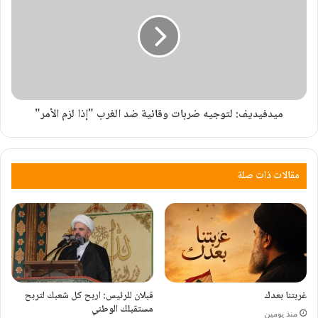
ميدفيديف: لتوجيه ضربات وقائية ضد الغرب "إذا لزم الأمر"
مقالات ذات صلة
غربتنا بعدك
قبلان للرئيس: اربح كل شعبك لتربح
مستقبلك الوطني ‏
منذ يومين