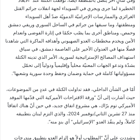
وفي شأنٍ آخر يتصل بالمنطقة أيضاً، توقفت الكتلة عند “الأبعاد
الخطيرة لما جرى ويجري في السويداء لجهة انفلات جرائم القتل
الغرائزي والممارسات الإجراميّة الدمويّة ضدّ أهل السويداء
ومنطقتها، وما سبقها من جرائم في الساحل السوري وريفي دمشق
وحمص، ومناطق أخرى بما يصّب حكمًا في إثارة الفوضى وانعدام
الأمن ويخدم مخططات العدو الصهيوني وأهدافه الماكرة التي شاهدنا
فصلًا منها في العدوان الأخير على العاصمة دمشق، في سياق
استهداف المصالح الإستراتيجية لسورية، الأمر الذي تدينه الكتلة
بشدّة وتدعو الجهات المعنيّة محلياً وإقليمياً ودولياً إلى تحمّل
مسؤولياتها كاملة في حماية وضمان وحفظ وحدة سورية وشعبها”.
أمّا في الشأن الداخلي، فقد تداولت الكتلة في عددٍ من الموضوعات،
حيث أشارت إلى أنّ “ورقة الاقتراحات الأميركية التي قدّمها الموفد
الأميركي توم برّاك، هي مشروع اتفاق جديد، في حين أنّ هناك اتفاقاً
منذ 27 تشرين الثاني/نوفمبر 2024، والذي التزم لبنان بتطبيقه
كاملاً، ولم ينفّذ العدو “الإسرائيلي” أي بندٍ منه”.
وشددت على أنَّ “المطلوب أولاً هو إلزام العدو بتطبيق مندرجات