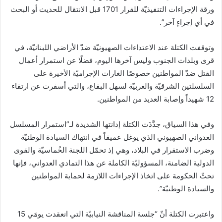
ورقة الإجراءات التنفيذيّة للقرار 1701 قبل الانتقال للحديث أو البحث
في أي إجراءٍ آخر”.
وتوقفت الكتلة عند الاعتداءات الصهيونيّة ضدّ الأراضي اللبنانيّة، في
قرى وبلدات الجنوب وليس آخرها اليوم، فضلًا عن استمرار أعمال
القتل ضدّ المواطنين خصوصًا الغارات الإجراميّة الأخيرة على
السلسلتين الشرقيّة والغربيّة لسهل البقاع، والتي أسفرت عن ارتقاء
12 شهيداً وإصابة العديد من المواطنين.
وفي هذا السياق، جدَّدَت الكتلة إدانتها الشديدة لـ”استمرار المسلسل
العدواني الصهيوني الذي يوغل عميقاً في انتهاك السيادة الوطنيّة
وضرب الاستقرار في البلاد، وهي إذ تحمّل اللجنة الخُماسيّة والقوى
الدولية الضامنة، المسؤوليّة الكاملة عن هذا التمادي العدواني، فإنها
تحثّ الحكومة على اتخاذ الإجراءات اللازمة لحماية المواطنين
والسيادة الوطنيّة”.
واعتبرت الكتلة أنّ “جلسة المناقشة النيابيّة التي انعقدت يومَي 15