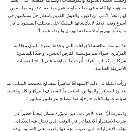
وحضَّت الكتلة الحكومة والمؤسسات الإنسانيّة المعنيّة، على “تحمّل
مسؤولياتها كاملة في معالجة أوضاعهم ومتابعة شؤونهم بما يضمن
لهم الحدّ الأدنى من الإيواء والعيش الكريم بانتظار حلّ مشكلتهم في
أسرع وقت، تلافيًا لانعكاساتها السلبيّة على مختلف المستويات في
ما يتعلّق بهم وبأبناء منطقة الهرمل والبقاع عموماً”.
هذا، وتمت مناقشة الإجراءات التي يتخذها مصرف لبنان وحاكمه
المركزي، سواء ضدّ مؤسسة القرض الحسن، أو ضدّ اللبنانيين:
شركاتٍ وكياناتٍ وأفرادًا أُدرجت أسماؤهم على لوائح العقوبات
الأميركيّة الظالمة.
ورأت الكتلة في ذلك “استهدافًا مباشراً لمصالح مجتمعنا اللبناني بما
يتجاوز الدستور والقوانين، استخداماً للمصرف المركزي كأداةٍ لتنفيذ
سياسات وإملاءات خارجيّة ضدّ مصالح مواطنين لبنانيين”.
واعتبرت أنّ “هذه الإجراءات غير المبرّرة تشكّل إمعاناً خطيراً في
ضرب الاستقرار الاجتماعي في الوقت الذي تحتاج فيه البلاد إلى
تجنّب الاهتزازات التي تصيب مجتمعها وقدرته على الصمود بوجه