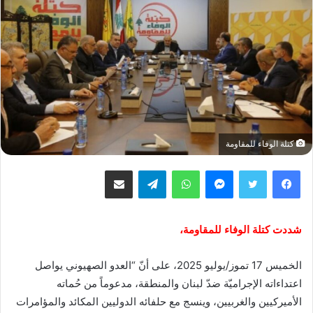
كتلة الوفاء للمقاومة
فيسبوك
تويتر
ماسنجر
واتساب
تيلقرام
مشاركة عبر البريد
شددت كتلة الوفاء للمقاومة،
الخميس 17 تموز/يوليو 2025، على أنّ “العدو الصهيوني يواصل
اعتداءاته الإجراميّة ضدّ لبنان والمنطقة، مدعوماً من حُماته
الأميركيين والغربيين، وينسج مع حلفائه الدوليين المكائد والمؤامرات