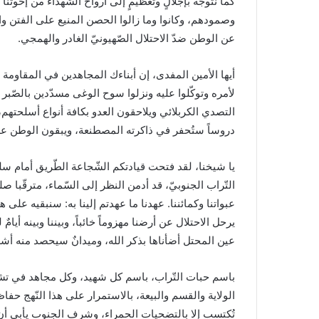
كما نتوجّه بإجلالٍ وتعظيمٍ إلى أرواح الشهداء من إخوتنا 
وصمودهم، وكانوا وما زالوا الحصن المنيع على الفتن وا
عن الوطن ضدّ الاحتلال الصّهيونيّ الغادر والهمجي.
أيها الأمين المفدى، إن أبناءك المجاهدين في المقاومة ا
لأمره وتوكّلوا عليه ونزلوا سوح الوغى مسدّدين بالصّب
التصدي الكربلائي ويلاحقون العدو بكافة أنواع أسلحتهم، 
دروساً ستُحفر في ذاكرته المصطنعة، ويبقون الوطن عصيا
يا شيخنا، لقد فتحت قيادتكم الشّجاعة الطّريق أمام سلس
التّراب الجنوبيّ، قد أدمن النظر إلى السّماء، مترقّبا 
عبواتنا وكمائننا. عهدنا ما عهدتم إلينا به: سنبقيه على 
يرحل الاحتلال عن أرضنا مهزوماً خائباً، وبيننا وبينه أي
عين المحتل أضأناها بذكر الله، وميدانٌ سيحصد منه أشلاء
باسم حبات التّراب، باسم كل شهيد، وكل مجاهد في تشكي
الولاية والقسم والبيعة، بالاستمرار على هذا النّهج حفاظ
تُكتسب إلا بالتضحيات الحمراء، وشرف الجنوب يأبى أن ي