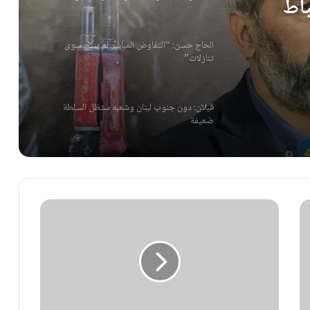
باط
الحاج حسن: “التفاوض المباشر لم ينتج سوى
تنازلات”
قبلان: دون جنوب لبنان وشعبه ستظل السلطة
ضعيفة
مصطفى الفوعاني: مواجهة المشروع الصهيوني
تتطلب عملاً مشتركاً
المقاومة تؤكد قدرتها على إحباط المشاريع المعادية
كتلة الوفاء للمقاومة تصدر بياناً بهذا الشأن!