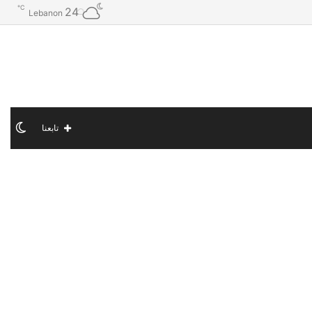
℃
24
Lebanon
الو
تابعنا
الم