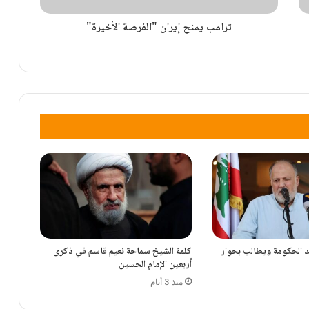
الحاج حسن: “التفاوض المباشر لم ينتج سوى
ترامب يمنح إيران "الفرصة الأخيرة"
تنازلات”
قبلان: دون جنوب لبنان وشعبه ستظل السلطة
ضعيفة
قد الحكومة ويطالب بحوار
كلمة الشيخ سماحة نعيم قاسم في ذكرى
أربعين الإمام الحسين
منذ 3 أيام