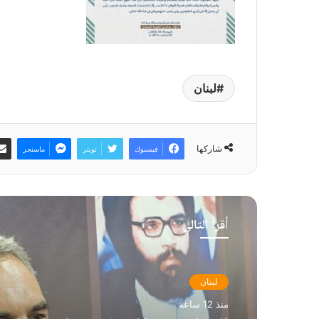
لبنان
شاركها
فيسبوك
تويتر
ماسنجر
أقرأ التالي
لبنان
منذ 12 ساعة