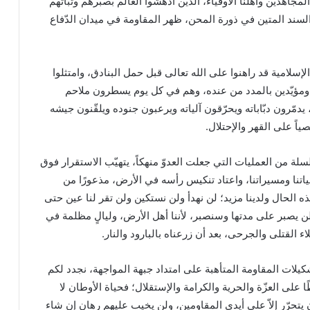
المجاهدين وأهلنا الأوفياء، الذين أدهشوا العالم بصبرهم وثباتهم
لسند المتين في ذورة المحن، ظهر المقاومة في ميدان الدّفاع
لإسلامية قد راهنوا على الله تعالى قبل حمل البنادق، وامتثلوا
ر ومؤيّدين بالمدد من عنده، وهم في كل يوم يسطرون ملاحم
يدمّرون دبّاباته ويحرّقون آلياته ويرعبون جنوده ويلقّنون جيشه
ً على القهر والإحتلال.
لة من العمليات التي جعلت العدوّ منهكاً، يتهيّب الاستقرار فوق
صلياتنا ومسيراتنا، واعتاد تنكيس رأسه في الأرض، مذعورًا من
هذه الحال ولدينا مزيد؛ لن نهدأ ولن نستكين ولن تقر لنا عين حتى
امٌ لن يصبر على مدتها وسنصبر، لأننا أهل الأرض، وليالٍ مظلمة في
 القتلى والجرحى، بعد أن زرعناه بالبارود والنار.
لات المقاومة المتأهبة على امتداد جبهة المواجهة، نجدد لكم
ًا على العزّة والحرية والكرامة والإستقلال؛ فحياة الأوطان لا
تحرّر إلاّ على أيدي المقاومين، ولن يخيب عليهم رهان إن شاء