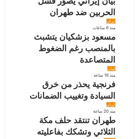
بيان إيراني يصوّر فشل
ب
ر
الحربين ضد طهران
ي
د
ايران
منذ 6 ساعات
مسعود بزشكيان يتشبث
بالمنصب رغم الضغوط
المتصاعدة
لبنان
منذ 16 ساعة
فرنجية يحذر من خرق
السيادة وتغييب الضمانات
ايران
منذ 20 ساعة
طهران تنتقد حلف مكة
الثلاثي وتشكك بفاعليته