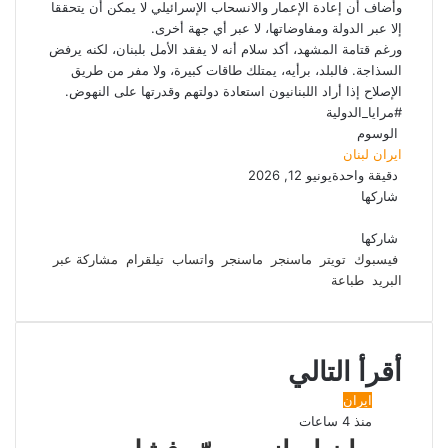
ي
وأضاف أن إعادة الإعمار والانسحاب الإسرائيلي لا يمكن أن يتحققا
د
إلا عبر الدولة ومفاوضاتها، لا عبر أي جهة أخرى.
ورغم قتامة المشهد، أكد سلام أنه لا يفقد الأمل بلبنان، لكنه يرفض
السذاجة. فالبلد، برأيه، يمتلك طاقات كبيرة، ولا مفر من طريق
الإصلاح إذا أراد اللبنانيون استعادة دولتهم وقدرتها على النهوض.
#مرايا_الدولية
الوسوم
ايران
لبنان
دقيقة واحدة
يونيو 12, 2026
شاركها
ف
ت
م
م
و
ت
م
ي
و
ا
ا
ا
ي
ش
شاركها
ي
س
س
ت
س
ل
ا
فيسبوك
تويتر
ماسنجر
ماسنجر
واتساب
تيلقرام
مشاركة عبر
ب
ت
ن
ن
ر
البريد
ق
س
طباعة
و
ر
ج
ج
ا
ك
ر
ك
ر
ر
ا
ة
ب
م
ع
أقرأ التالي
ب
ر
ايران
ا
منذ 4 ساعات
ل