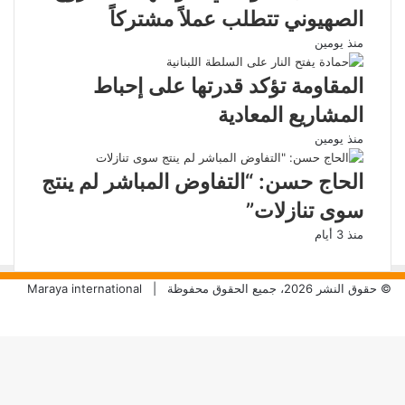
الصهيوني تتطلب عملاً مشتركاً
منذ يومين
المقاومة تؤكد قدرتها على إحباط
المشاريع المعادية
منذ يومين
الحاج حسن: “التفاوض المباشر لم ينتج
سوى تنازلات”
منذ 3 أيام
© حقوق النشر 2026، جميع الحقوق محفوظة |
Maraya international
تويتر
فيسبوك
تيلقرام
واتساب
زر
الذهاب
إلى
الأعلى