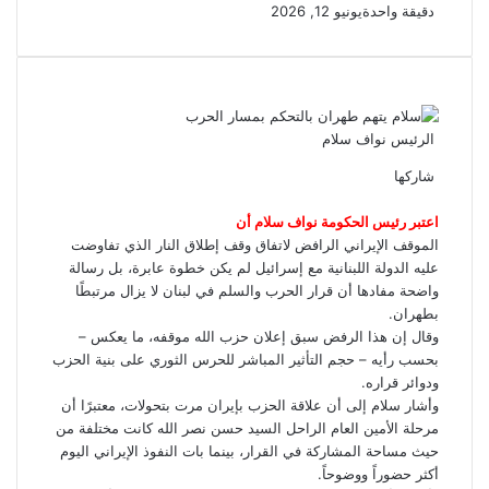
دقيقة واحدة
يونيو 12, 2026
الرئيس نواف سلام
شاركها
ف
ت
م
م
و
ت
م
ي
و
ا
ا
ا
ي
ش
اعتبر رئيس الحكومة نواف سلام أن
ي
س
س
ت
س
ل
ا
الموقف الإيراني الرافض لاتفاق وقف إطلاق النار الذي تفاوضت
ب
ت
ن
ن
ر
ق
س
عليه الدولة اللبنانية مع إسرائيل لم يكن خطوة عابرة، بل رسالة
و
ر
ج
ج
ا
ك
ر
واضحة مفادها أن قرار الحرب والسلم في لبنان لا يزال مرتبطًا
ك
ر
ر
ا
ة
ب
بطهران.
م
ع
وقال إن هذا الرفض سبق إعلان حزب الله موقفه، ما يعكس –
ب
بحسب رأيه – حجم التأثير المباشر للحرس الثوري على بنية الحزب
ر
ودوائر قراره.
ا
وأشار سلام إلى أن علاقة الحزب بإيران مرت بتحولات، معتبرًا أن
ل
مرحلة الأمين العام الراحل السيد حسن نصر الله كانت مختلفة من
ب
حيث مساحة المشاركة في القرار، بينما بات النفوذ الإيراني اليوم
ر
أكثر حضوراً ووضوحاً.