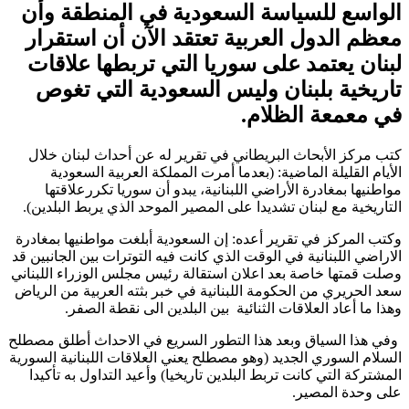
الواسع للسياسة السعودية في المنطقة وأن
معظم الدول العربية تعتقد الآن أن استقرار
لبنان يعتمد على سوريا التي تربطها علاقات
تاريخية بلبنان وليس السعودية التي تغوص
في معمعة الظلام.
کتب مركز الأبحاث البريطاني في تقرير له عن أحداث لبنان خلال
الأيام القليلة الماضية: (بعدما أمرت المملكة العربية السعودية
مواطنيها بمغادرة الأراضي اللبنانية، يبدو أن سوريا تكررعلاقتها
التاريخية مع لبنان تشديدا على المصير الموحد الذي يربط البلدين).
وكتب المركز في تقرير أعده: إن السعودية أبلغت مواطنيها بمغادرة
الاراضي اللبنانية في الوقت الذي كانت فيه التوترات بين الجانبين قد
وصلت قمتها خاصة بعد اعلان استقالة رئيس مجلس الوزراء اللبناني
سعد الحريري من الحكومة اللبنانية في خبر بثته العربية من الرياض
وهذا ما أعاد العلاقات الثنائية بين البلدين الى نقطة الصفر.
وفي هذا السياق وبعد هذا التطور السريع في الاحداث أطلق مصطلح
السلام السوري الجديد (وهو مصطلح يعني العلاقات اللبنانية السورية
المشتركة التي كانت تربط البلدين تاريخيا) وأعيد التداول به تأكيدا
على وحدة المصير.