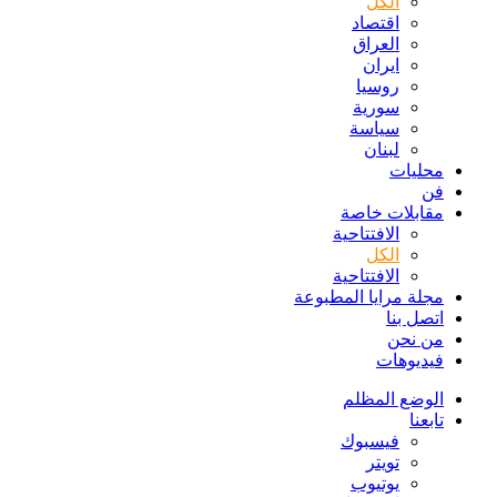
الكل
اقتصاد
العراق
ايران
روسيا
سورية
سياسة
لبنان
محليات
فن
مقابلات خاصة
الافتتاحیة
الكل
الافتتاحیة
مجلة مرايا المطبوعة
اتصل بنا
من نحن
فيديوهات
الوضع المظلم
تابعنا
فيسبوك
تويتر
يوتيوب