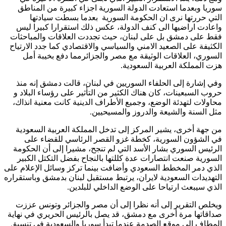
سوريا وبعدما استعادت الدولة السورية اجزاء كبيرة من المناطق
التي حررتها نرى ان الحكومة السورية بعدما بسطت سيادتها
واعادت اراضيها الى كنف الدولة، عكس ذلك استقرارا كبيرا ليس
فقط على دمشق بل على لبنان، حيث تجددت العلاقات والمباحثات
الكثيفة على الصعيد الامني والسياسي والاقتصادي كما جدد الارتياح
السوري، العلاقات الوثيقة مع مصر والجزائرمما دفع بخيبة أمل
هزت المملكة العربية السعودية.
وفي إشارة إلى الحلفاء السوريين في لبنان، قالت دمشق إنه منذ
حروب السبعينات، كان هناك الكثير من التأثير على رؤساء البلاد و
محاولات لتهدئة الوضع، وجميع الأطراف الدينية كانت معنية انذاك،
مثل السنة والشيعة والدروز والمسيحيين.
من جهة أخرى، يشير المركز إلى تدخل المملكة العربية السعودية
في الشؤون السورية، كخطة غزو القصر الرئاسي للقضاء على
الرئيس السوري بشار الأسد التي لم تنجح، مشيرا إلى أن الحكومة
السورية صنعت انتصارات عدة كللتها بالنجاح بفضل التكتل الكبير
الذي دمر المخطط السعودي وأضافت بينما تركز وسائل الإعلام على
التهديدات السعودية لايران، يرتبط مستقبل لبنان بدمشق وباستقراره
الذي سيبعث ارتياحا على الوضع الداخلي للبلدين.
ويخلص التقرير إلى أنه نظرا إلى أن مصر والجزائر وتونس عززت
صداقاتها مرة أخرى مع دمشق، قد يصل بالرئيس الحريري في نهاية
المطاف إلى موقع الصدمة عندما تبدأ سوريا والسعودية في تنسيق