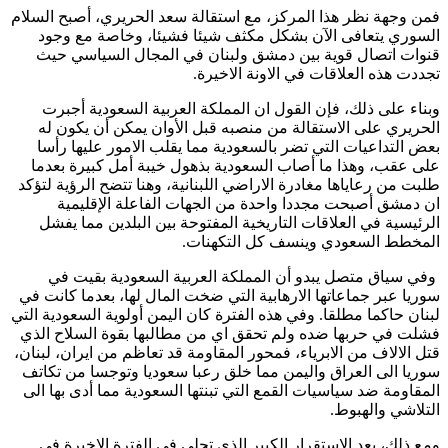
فمن وجهة نظر هذا المركز، مع استقالة سعد الحريري، أصبح السلام
السوري يتعافى الآن بشكل مكثف شيئا فشيئا، وخاصة مع وجود
قنوات اتصال قوية بين دمشق ولبنان في المجال السياسي حيث
تجددت هذه العلاقات في الاونة الاخيرة.
وبناء على ذلك، فإن القول ان المملكة العربية السعودية أجبرت
الحريري على الاستقالة من منصبه قبل الأوان يمكن أن يكون له
بعض التداعيات التي تضر بالسعودية مما يقلب الامور عليها رأسا
على عقب، وهذا ما أصاب السعودية بذهول خيبة أمل كبيرة بعدما
طلبت من رعاياها مغادرة الاراضي اللبنانية، وهنا تتضح الرؤية لتؤكد
ان دمشق أصبحت مجددا واحدة من الجهات الفاعلة الإقليمية
الرئيسية في العلاقات التاريخية المفتوحة بين البلدين مما يفشل
المخطط السعودي وينسف كل التكهنات.
وفي سياق متصل يبدو أن المملكة العربية السعودية بقيت في
سوريا عبر جماعاتها الارهابية التي ضخت المال لها، بعدما كانت في
لبنان حاكما مطلقا. وفي هذه الفترة كان اليمن أولوية السعودية التي
فشلت في حربها ضده ولم تحقق اي من مطالبها بقوة السلاح الذي
قتل الالاف من الابرياء، فمحور المقاومة قد تعاظم من ايران، لبنان،
سوريا الى العراق واليمن مما خلق رعبا سعوديا وتوجسا من تكاتف
المقاومة ضد سياسيات القمع التي تبنتها السعودية مما أدى بها الى
التلاشي والهبوط.
ومع ذلك، بعد الاستقرار الكبير الذي تجلى في الفترة الاخيرة في