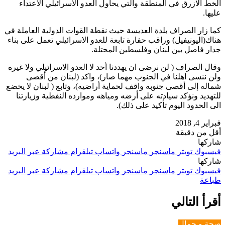
الخط الازرق في المنطقة والتي يحاول العدو الاسرائيلي الاعتداء
عليها.
كما زار الصراف بلدة العديسة حيث نقطة القوات الدولية العاملة في
هناك(اليونيفيل) وراقب حفارة تابعة للعدو الاسرائيلي تعمل على بناء
جدار فاصل بين لبنان وفلسطين المحتلة.
وقال الصراف ( لن نرضى ان يهددنا أحد لا العدو الاسرائيلي ولا غيره
ولن ننسى اهلنا في الجنوب مهما صار)، واكد (لبنان من أقصى
شماله إلى أقصى جنوبه واقف لحماية أراضيه)، وتابع ( لبنان لا يخضع
للتهديد ونؤكد سيادته على أرضه ومياهه وموارده النفطية وزيارتنا
الى الحدود اليوم تأكيد على ذلك).
فبراير 4, 2018
أقل من دقيقة
شاركها
فيسبوك
تويتر
ماسنجر
ماسنجر
واتساب
تيلقرام
مشاركة عبر البريد
شاركها
فيسبوك
تويتر
ماسنجر
ماسنجر
واتساب
تيلقرام
مشاركة عبر البريد
طباعة
أقرأ التالي
صحة و جمال