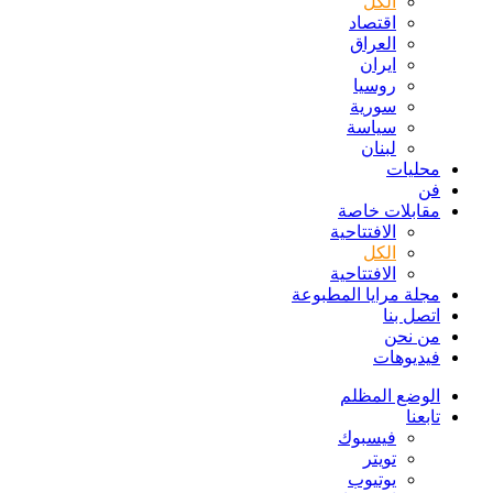
الكل
اقتصاد
العراق
ايران
روسيا
سورية
سياسة
لبنان
محليات
فن
مقابلات خاصة
الافتتاحیة
الكل
الافتتاحیة
مجلة مرايا المطبوعة
اتصل بنا
من نحن
فيديوهات
الوضع المظلم
تابعنا
فيسبوك
تويتر
يوتيوب