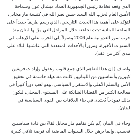
الذي وقعه فخامة رئيس الجمهورية العماد ميشال عون وسماحة
الأمين العام لحزب الله السيد حسن نصر الله في كنيسة مار مخايل،
لتؤكد على أهمية هذا الحدث التاريخي، الذي رسم طريقاً جديداً على
الساحة اللبنانية ثبتت نجاعته خلال المراحل التي مرّ بها لبنان منذ
حرب تموز العدوانية عام 2006 وصولاً إلى الحرب على الإرهاب في
السنوات الأخيرة، ومروراً بالأحداث المتعددة التي عاشتها البلاد على
مدى أكثر من عقد).
واضاف ( إن هذا التفاهم الذي جمع قلوب وعقول وإرادات فريقين
كبيرين وأساسيين من اللبنانيين كانت مفاعيله حاسمة في تحقيق
الأمن والسلم الأهلي والاستقرار السياسي، وهو لعب دوراً كبيراً في
معالجة الكثير من القضايا الشائكة على المستوى المحلي، ليكون
بذلك نموذجاً يُحتذى في بناء العلاقات بين القوى السياسية في
لبنان).
وجاء في البيان (لم يكن تفاهم مار مخايل لقاءً بين قادة سياسيين
فحسب، وإنما برهن خلال السنوات الماضية أنه فرصة تلاقي كبيرة