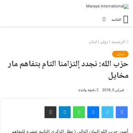
الوضع
القائمة
المظلم
الرئيسية
/
دولي
/
لبنان
لبنان
حزب الله: نجدد إلتزامنا التام بتفاهم مار
مخايل
فبراير 5, 2018
دقيقة واحدة
فيسبوك
تويتر
ماسنجر
واتساب
تيلقرام
مشاركة عبر البريد
أصدر حزب الله البيان التالي ( تطل الذكرى الثانية عشرة للتفاهم