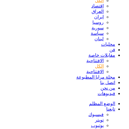
الكل
اقتصاد
العراق
ايران
روسيا
سورية
سياسة
لبنان
محليات
فن
مقابلات خاصة
الافتتاحیة
الكل
الافتتاحیة
مجلة مرايا المطبوعة
اتصل بنا
من نحن
فيديوهات
الوضع المظلم
تابعنا
فيسبوك
تويتر
يوتيوب