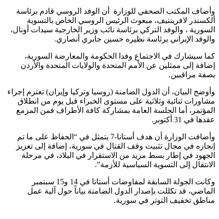
وأضاف المكتب الصحفي للوزارة أن الوفد الروسي قادم برئاسة
ألكسندر لافرينتيف، مبعوث الرئيس الروسي الخاص بالتسوية
السورية ، والوفد التركي برئاسة نائب وزير الخارجية سيدات أونال،
والوفد الإيراني برئاسة نظيره حسين جابري أنصاري.
كما سيشارك في الاجتماع وفدا الحكومة والمعارضة السورية،
إضافة إلى ممثلين عن الأمم المتحدة والولايات المتحدة والأردن
بصفة مراقبين.
وأوضح البيان، أن الدول الضامنة (روسيا وتركيا وإيران) تعتزم إجراء
مشاورات ثنائية وثلاثية على مستوى الخبراء قبل يوم من انطلاق
المؤتمر، أما الجلسة العامة بمشاركة كافة الأطراف فمن المزمع
عقدها في 31 أكتوبر.
وأضافت الوزارة أن هدف أستانا-7 يتمثل في “الحفاظ على ما تم
إنجازه في مجال تثبيت وقف القتال في سورية، إضافة إلى تعزيز
الجهود في إطار بسط مزيد من الاستقرار في البلاد، في مرحلة
الانتقال إلى التسوية السياسية للأزمة”.
وكانت الجولة السابقة لمفاوضات أستانا في 14 و15 سبتمبر
الماضي، قد تكللت بإصدار الدول الضامنة بياناً حول آلية عمل
مناطق تخفيف التوتر في سورية.