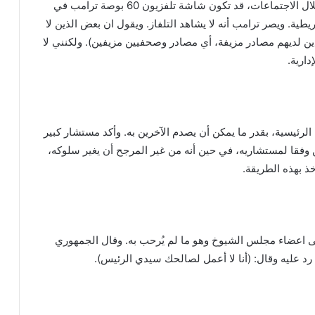
في تلفزيونه سوى ترامب نفسه أو موظفيه الفنيين. وخلال الاجتماعات، قد تكون شاشة تلفزيون 60 بوصة ترامب في
طية. ويصر ترامب أنه لا يشاهد التلفاز. ويقول ان بعض الذين لا
لذين لديهم مصادر مزيفة، أي مصادر وصحفيين مزيفين). ولكنني لا
دارية.
لرئيسية، بقدر ما يمكن أن يصدم الآخرين به. وأكد مستشار كبير
كن وفقا لمستشاريه، في حين أنه من غير المرجح أن يغير سلوكه،
خذ بهذه الطريقة.
لى اعضاء مجلس الشيوخ وهو ما لم يُرحب به. وقال الجمهوري
رد عليه وقال: (أنا لا أعمل لصالحك سيدي الرئيس).