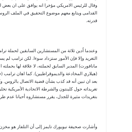
وقال للرئيس الامريكي مؤخرا انه يوافق على ان بعض ا
القدامى ويتابع معهم موضوع التحقيق في الملف الروس
قدرته.
وعندما اُدين ثلاثة من المستشارين السابقين لحملة ت
التغريد وإلا فإن الأمور ستزداد سوءا. لكن ترامب لم يس
مانافورت) المدير السابق لحملته، لا علاقة لها بحملته
(هيلاري المخادعة والديموقراطيين). كما اهان ترامب (ج
بعد ان تبين أنه قد كذب بشأن قضية الاتصال بالروس. 
تغريداته حول كلينتون والشرطة الاتحادية الأمريكية تخل
بتغريدات مثيرة للجدل، يقرر مستشاروه أحيانا عدم طر
وأشارت صحيفة نيويورك تايمز إلى أن التلفاز هو مخزن