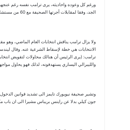
ورغم كل وعوده واحاديثه، يرى ترامب نفسه رغم عنجه
الجد، وفقا لمقابلات أجرتها الصحيفة مع 60 من مستشاري ترامب واقرباءه وأصدقاءه وأعضاء الكونغرس.
ولا يزال ترامب يناقش انتخابات العام الماضي، وهو 
الانتخابات هي خطة لإسقاط الشرعية عنه. وقال ليندسي 
ترامب: (يرى الرئيس أن هنالك محاولات لتقويض انتخابه،
والليبرالي اليساري يستهدفونه، لذلك فهو يحاول مواجه
وتشير صحيفة نيويورك تايمز الى تشديد قوانين الدخول 
جون كيلي بدلا عن راينس بريباس مشيرا الى ان باب مك