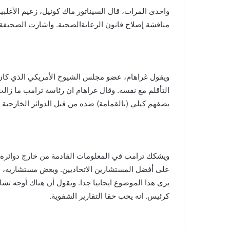
واحدى المرات، قال السيناتور ماك كونيل، زعيم الأغلبي
مناقشة إصلاح قانون الرعايةالصحية. واشارت الصحيفة 
ويقول غراهام، عضو مجلس الشيوخ الأمريكي الذي كان م
التأقلم مع نفسه. وقال غراهام ان رئاسة ترامب ما زالت
يصفهم كيلي (بالقمامة) ضده من قبل الدوائر الخارجية أ
ويشكك ترامب في المعلومات القادمة من خارج دوائره ح
على أفضل المستشارين الاتحاديين. وبعض مستشاريه، بم
يرى هذا الموضوع ايجابيا جدا. ويقول أن هناك أوجه تشاب
كرئيس. انه يحب حقا التقارير الشفوية.