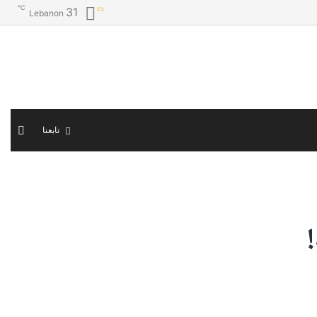
℃
31
Lebanon
الوض
تابعنا
المظ