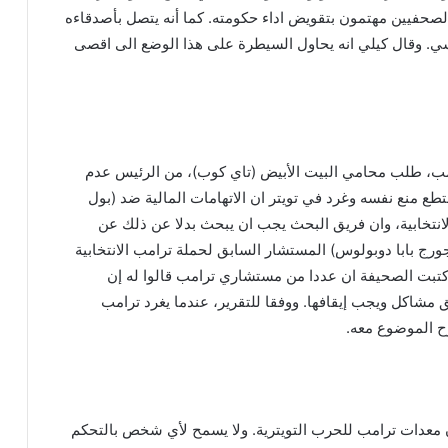
لصحفيين مهتمون بتقويض اداء حكومته. كما أنه يتصل بأصدقاءه
ي. وقال كيلي انه يحاول السيطرة على هذا الوضع الى اقصى
رامب، طلب محامي البيت الأبيض (تاي كوب)، من الرئيس عدم
تطع منع نفسه وغرد في تويتر ان الاتهامات المالية ضد (بول
 الانتخابية، وان فريق البحث يجب ان يبحث بدلا عن ذلك عن
ورج بابا دوبولوس) المستشار السابق لحملة ترامب الانتخابية
وكتبت الصحيفة ان عددا من مستشاري ترامب قالوا له إن
ق مشاكل ويجب إيقافها. ووفقا للتقرير، عندما يغرد ترامب
ح الموضوع معه.
 معدات ترامب للحرب التويترية. ولا يسمح لأي شخص بالتحكم