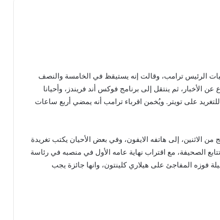
يات الرئيس ترامب، وقالت إنه يستيقظ في الخامسة والنصف
ه لمشاهدة التلفاز، ويتابع (CNN) للإطلاع عن الأخبار، ثم ينتقل إلى برنامج فوكس أند فريندز، وأحيانا
رنينغ جو على قناة MSNBC استعدادا للتغريد على تويتر. ويُخمن اقرباء ترامب أنه يمضي أربع ساعات
من الاثنين، إلى هاتفه الايفون، وفي بعض الأحيان يكتب تغريدة
ابع الصحيفة، مع اقتراب نهاية عامه الأول في منصبه في رئاسة
لة فوزه المفاجئ على هيلاري كلينتون، وانها جائزة يجب