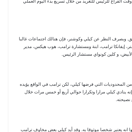
ت الفراغ للرئيس للتغريد من خلال تسريع بدء اليوم العملي
ُوفق. وبصرف النظر عن كيلي وكوشنر، فإن هنالك اجتماعات غالبا
، إيفانكا ترامب، ابنة ومستشارة ترامب، هوب هيكس، مدير
لأبيض، و كلين كونواي مستشار الرئيس.
من المحدوديات التي فرضها كيلي، لكن ترامب في الواقع يؤيده
نه ينادي كيلي مرارا وتكرارا حوالي أربع أو خمس مرات خلال
 نصيحته.
وا انه يعتبر شخصا موثوقا به. وقد أيد كيلي بعض مخاوف ترامب