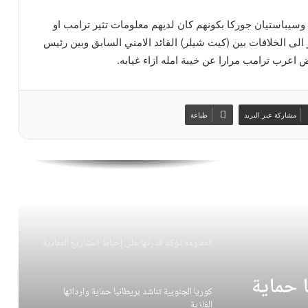
كوريا الجنوبية تناشد بريطانيا حماية وارداتها
سيباستيان جوركا بكونهم كان لديهم معلومات تثير ترامب او
الغازية
الى الخلافات بين (كيت شيلر) القائد الامني السابق وبين رئيس
ض اعرب ترامب مرارا عن خيبة امله ازاء غيابه.
القوات اليمنية تحبط تحركات عسكرية في شرق
البلاد
مشاركة عبر البريد
طباعة
كتلة الوفاء للمقاومة تصدر بياناً بهذا الشأن!
بيان عربي إسلامي مشترك يدين هذه الانتهاكات!!
المقاومة تؤكد قدرتها على إحباط المشاريع المعادية
ا حماية
كوريا الجنوبية تناشد بريطانيا حماية وارداتها
الغازية