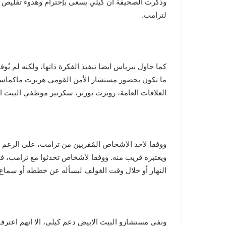
وذكرت الصحيفة ان كيلي يسعى بإحترام وهدوء تقليص وق
لترامب.
كما حاول بيرباس ايضا تنفيذ الفكرة ذاتها، ولكنه لم ي
ما تكون بحضور مستشار الأمن القومي هربرت ماكماستر
العلاقات العامة، روبرت بورتر، سكرتير موظفي البيت ا
ووفقا لأحد الاشخاص المُقربين من ترامب، على الرغم 
ويعتبره قريب منه. ووفقا لأشخاص تحدثوا مع ترامب، فإ
النهار أو خلال وقت الغولف ليسأله عن خططه أو سماع
ونفى مستشارو البيت الابيض دعم كيلي، الا انهم اعترف