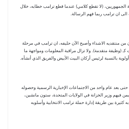
ة الجمهوريين، (لا تقطع كلامي) عندما قطع ترامب خطابه، خلال
الى ان ترامب ربما فهم الرسالة.
ن منتقديه الاشداء وأصبح الآن حليفه، ان ترامب في مرحلة
 كـ (وظيفة متقدمة). ولا تزال مراقبة المعلومات ومواجهة ما
ولوية بالنسبة لرئيس أركان البيت الأبيض والفريق الذي أنشأه.
تى بعد عام واحد من الاجتماعات الإخبارية الرسمية وحصوله
ن فيهم وزير الخزانة في الولايات المتحدة، ستون مانشين،
ه كثيرة بين طريقة إدارة حملة ترامب الانتخابية وأسلوبه
المقاومة تؤكد قدرتها على إحباط المشاريع المعادية