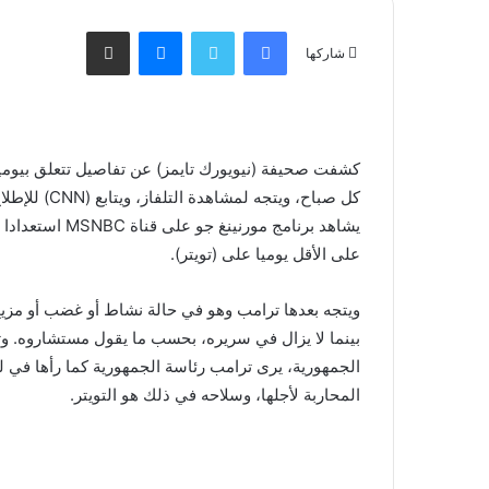
فيسبوك
تويتر
ماسنجر
مشاركة عبر البريد
شاركها
كشفت صحيفة (نيويورك تايمز) عن تفاصيل تتعلق بيوم
كل صباح، ويتج
يشاهد برنامج مو
على الأقل يوميا على (تويتر).
ويتجه بعدها ترامب وهو في حالة نشاط أو غضب أو مزيج 
بينما لا يزال في سريره، بحسب ما يقول مستشاروه. وتت
الجمهورية، يرى ترامب رئاسة الجمهورية كما رأها في لي
المحاربة لأجلها، وسلاحه في ذلك هو التويتر.