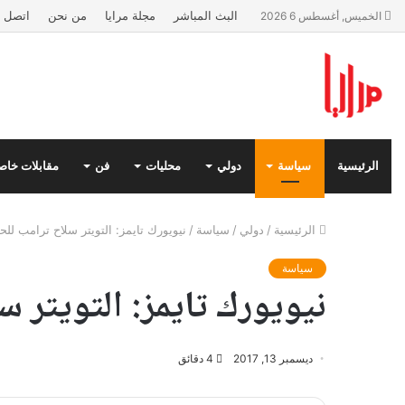
البث المباشر
مجلة مرايا
من نحن
اتصل ب
الخميس, أغسطس 6 2026
الرئيسية
سياسة
دولي
محليات
فن
مقابلات خاص
الرئيسية
/
دولي
/
سياسة
/
نيويورك تايمز: التويتر سلاح ترامب للح
سياسة
نيويورك تايمز: التويتر 
ديسمبر 13, 2017
4 دقائق