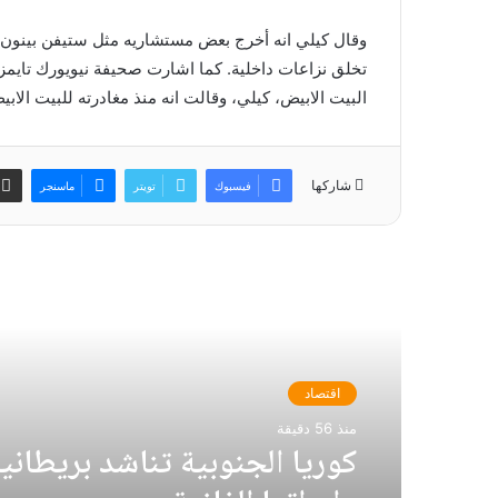
وقال كيلي انه أخرج بعض مستشاريه مثل ستيفن بينون و
تخلق نزاعات داخلية. كما اشارت صحيفة نيويورك تايمز 
البيت الابيض، كيلي، وقالت انه منذ مغادرته للبيت الابي
شاركها
فيسبوك
تويتر
ماسنجر
أقرأ التالي
اقتصاد
منذ 56 دقيقة
كوريا الجنوبية تناشد بريطاني