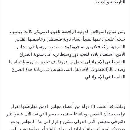
التاريخية والدينية.
ومن ضمن المواقف الدولية الرافضة للفيتو الامريكي كانت روسيا،
حيث أعلنت دعمها لمبدأ إنشاء دولة فلسطين وعاصمتها القدس
الشرقية. وأكد فلاديمير سافرونكوف، مندوب روسيا في مجلس
الأمن، استعداد بلاده للعب دور وسيط نزيه في تسوية الصراع
الفلسطيني الإسرائيلي. ونقل سافرونكوف تحذيرات روسيا تجاه ما
وصف بالـ(الخطوات الأحادية)، التي تتسبب في زيادة حدة الصراع
الفلسطيني الإسرائيلي.
وكانت قد أعلنت 14 دولة من أعضاء مجلس الامن معارضتها لقرار
ترامب بشأن القدس، وبناء عليه قدمت مصر التي تعد الآن عضوا غير
دائم في مجلس الامن الدولي مشروع قرار الى هذا المجلس يدعو
دون ذكر اسم اي دولة او إدانة اي دولة، لإلغاء أي خطوة تؤدي الى