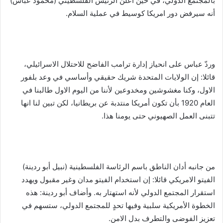
بالمجتمع الدولي، في حين أعلن الرئيس الفلسطيني (محمود عباس)
أنه سيرفض دور امريكا كوسيط في عملية السلام.
وردّ عباس على انحياز إدارة ترامب الفاضح للاحتلال الاسرائيلي،
قائلا: إن الولايات المتحدة شريك حقيقي وأساسي في وعد بلفور
الاول، وكنا مغشوشين ومخدوعين لأننا من اليوم الاول طالبنا في
العام 1920 بأن تكون أمريكا منتدبة عن بريطانيا، لكن تبين لنا انها
تتبنى العمل الصهيوني حتى يومنا هذا.
من جانبه أدان الناطق باسم الرئاسة الفلسطينية (نبيل أبو ردينة)
الفيتو الامريكي قائلا: إن استخدام الفيتو مدان وغير مقبول ويهدد
استقرار المجتمع الدولي لأنه استهتار به. وأضاف أبو ردينة: هذه
الخطوة الأمريكية سلبية وفيها تحدٍ للمجتمع الدولي، ستسهم في
تعزيز الفوضى والتطرف بدل الامن.