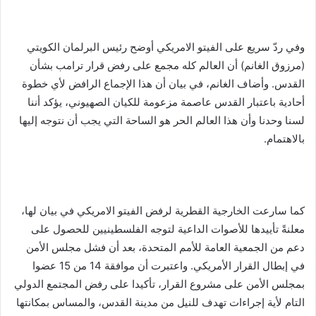
وفي ردّ سريع على الفيتو الامريكي أوضح رئيس البرلمان الكويتي
(مرزوق الغانم) أن العالم كله مجمع على رفض قرار ترامب بشأن
القدس. وأضاف الغانم، في بيان أن هذا الإجماع الرافض لأي خطوة
أحادية باعتبار القدس عاصمة مزعومة للكيان الصهيوني، يؤكد أننا
لسنا وحدنا وأن هذا العالم الحر هو الساحة التي يجب أن نتوجه إليها
بالاهتمام.
كما سارعت الخارجية القطرية لرفض الفيتو الامريكي في بيان لها،
معلنةً تأييدها للأصوات الداعية لتوجه الفلسطينيين للحصول على
دعم من الجمعية العامة للأمم المتحدة، بعد أن فشل مجلس الأمن
في إبطال القرار الأمريكي. واعتبرت أن موافقة 14 من 15 عضوا
بمجلس الأمن على مشروع القرار، تأكيدا على رفض المجتمع الدولي
التام لأية إجراءات تهدف للنيل من مدينة القدس، والمساس بمكانتها