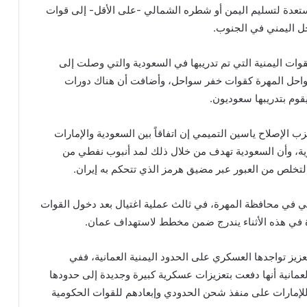
 مستعدة لتسليم اليمن أو شطره الشمالي -على الأقل- إلى قوات
ل اليمني في الجنوب.
ات اليمنية التي تم تدريبها في السعودية والتي وصلت إلى
واحل المهرة كقوات خفر سواحل، وأضافت أن هناك دورات
قوم بتدريبها سعوديون.
لإصلاح ياسين التميمي إن اتفاقاً بين السعودية والإمارات
ة، وأن السعودية تهدف من خلال ذلك لمد أنبوب نفطي من
تخلص من العبور عبر مضيق هرمز الذي تتحكم به إيران.
اني في محافظة المهرة، في ثالث عملية اغتيال بعد دخول القوات
زاخاروفا: الهجوم البولندي هو نتاج “عقد تاريخية”
رة في هذه الأثناء يندرج ضمن مخطط لاستهداف عمان.
يز تواجدها العسكري على الحدود اليمنية العمانية، ففي
الأمن الفيدرالي الروسي يفكك شبكة “كريبتو” في
موسكو
نية أنها دفعت بتعزيزات عسكرية كبيرة وجديدة إلى حدودها
للإمارات على منفذ شحن الحدودي وإبعادهم للقوات الحكومية