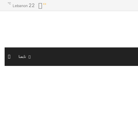
℃
22
Lebanon
الوض
تابعنا
المظ