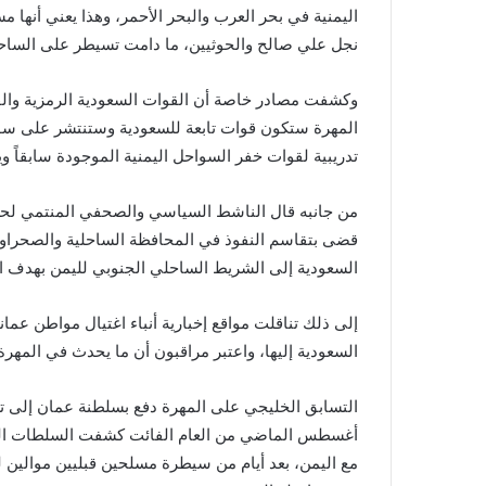
اليمنية في بحر العرب والبحر الأحمر، وهذا يعني أنها
نجل علي صالح والحوثيين، ما دامت تسيطر على الساح
وكشفت مصادر خاصة أن القوات السعودية الرمزية والقو
المهرة ستكون قوات تابعة للسعودية وستنتشر على س
تدريبية لقوات خفر السواحل اليمنية الموجودة سابقاً وي
من جانبه قال الناشط السياسي والصحفي المنتمي لحزب ا
قضى بتقاسم النفوذ في المحافظة الساحلية والصحراوي
السعودية إلى الشريط الساحلي الجنوبي لليمن بهدف ال
إلى ذلك تناقلت مواقع إخبارية أنباء اغتيال مواطن عم
السعودية إليها، واعتبر مراقبون أن ما يحدث في المه
التسابق الخليجي على المهرة دفع بسلطنة عمان إلى تعز
أغسطس الماضي من العام الفائت كشفت السلطات العما
مع اليمن، بعد أيام من سيطرة مسلحين قبليين موالين 