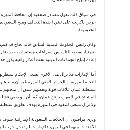
في سياق ذلك تقول مصادر صحفية إن محافظ المهرة راج
حرص باكريت على تبني أجندة التحالف ومنح السعوديين 
الحدودية).
وكان رئيس الحكومة اليمنية السابق خالد بحاح قد كتب 
ضمنياً، بسعيه للتأسيس لصراعات مستقبلية، حيث قال:
إعادة إنتاج الجماعات الدينية تحت أعذار واهية بذور ج
أما الإمارات فلا تزال هي الأخرى تسعى لإحكام سيطرته
النخبة المهرية أو الحزام الأمني للمهرة غير أن مساعيه
بسلطنة عمان علاقات قوية وبعضهم سبق أن منحتهم مسق
المشائخ في المهرة يزعج عمان، كما أن أبو ظبي فشلت 
ولا تزال تسعى للنفوذ في المهرة بهدف تطويق سلطنة 
ويرى مراقبون أن الخلافات السعودية الإماراتية سوف ت
الأجندات بينهما في اليمن، فالإمارات لم تدخل حرب الي