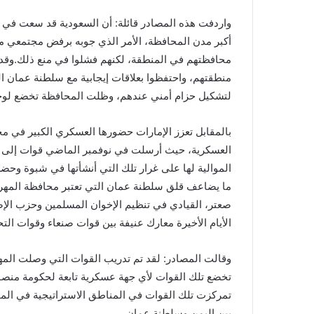
واردفت هذه المصادر قائلة: أن السعودية قد سعت في 
أكبر مدن المحافظة، الأمر الذي جوبه برفض مجتمعي من
محافظتهم في المنطقة، لكنهم فشلوا في منع ذلك.وقد 
منطقتهم، واحتفظوا بعلاقات إيجابية مع سلطنة عمان ال
لتشكيل حزام أمني عندهم، وظلت المحافظة تخضع لوح
بالمقابل تعزز الإمارات حضورها العسكري الكبير في 
العسكرية، حيث أرسلت في نوفمبر الماضي قوات إلى هنا
الموالية لها على غرار تلك التي أنشأتها في شبوة وحض
ما يضاعف قلق سلطنة عمان التي تعتبر محافظة المهرة 
صعتر، القيادي في تنظيم الإخوان المسلمين وحزب الإص
الأيام الأخيرة معارك عنيفة بين قوات صنعاء وقوات ال
وقالت المصادر: لقد تم تدريب القوات التي وصلت الم
تخضع تلك القوات لأي جهة عسكرية تابعة لحكومة منصور
تمركزت تلك القوات في المناطق الاستراتيجية في المحا
بين اليمن وسلطنة عمان.