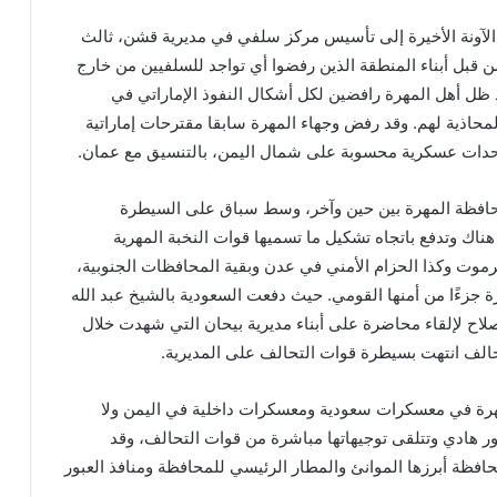
الآونة الأخيرة إلى تأسيس مركز سلفي في مديرية قشن، ثالث
 قبل أبناء المنطقة الذين رفضوا أي تواجد للسلفيين من خارج
ظل أهل المهرة رافضين لكل أشكال النفوذ الإماراتي في
محاذية لهم. وقد رفض وجهاء المهرة سابقا مقترحات إماراتية
دات عسكرية محسوبة على شمال اليمن، بالتنسيق مع عمان.
محافظة المهرة بين حين وآخر، وسط سباق على السيطرة
ك وتدفع باتجاه تشكيل ما تسميها قوات النخبة المهرية
رموت وكذا الحزام الأمني في عدن وبقية المحافظات الجنوبية،
جزءًا من أمنها القومي. حيث دفعت السعودية بالشيخ عبد الله
لاح لإلقاء محاضرة على أبناء مديرية بيحان التي شهدت خلال
تحالف انتهت بسيطرة قوات التحالف على المديرية.
هرة في معسكرات سعودية ومعسكرات داخلية في اليمن ولا
 هادي وتتلقى توجيهاتها مباشرة من قوات التحالف، وقد
فظة أبرزها الموانئ والمطار الرئيسي للمحافظة ومنافذ العبور