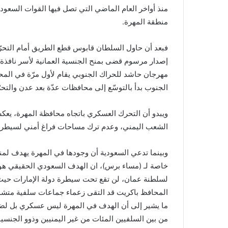
منذ أواخر العام الماضي التي تصل فيها القوات السعود
منطقة المهرة.
فبعد أن حاول السلطان قابوس قطع الطريق أمام التحر
إصدار مرسوم قضى بمنح الجنسية العمانية لأسر نافذة
مهرجان حاشد للحراك الجنوبي يقام لأول مرّة في المح
الجنوب بدأ بالتوسّع إلى محافظات عدّة بعد عدن والتحرّ
ويبدو أن التحرك العسكري باتجاه محافظة المهرة، يعكس
الشعب اليمني، وعدم ترك مساحات فراغ أمني لسيطرة
وبينما تدعي السعودية أن وجودها في المهرة يهدف لمنع
خاصة لـ (مساء برس)، ان الهدف السعودي الحقيقي هو 
لسلطنة عمان، لن تقع تحت سيطرة دولة الإمارات حيث
المحافظ باكريت قد التقى زعماء جماعات سلفية متشددة
ما يشير إلى أن الهدف في المهرة ليس عسكري بل لضما
من بين السلفيين المئات من غير اليمنيين وذوو الجنسيات