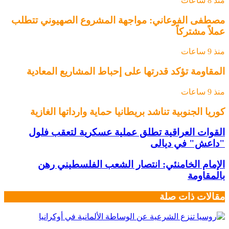
منذ 8 ساعات
مصطفى الفوعاني: مواجهة المشروع الصهيوني تتطلب
عملاً مشتركاً
منذ 9 ساعات
المقاومة تؤكد قدرتها على إحباط المشاريع المعادية
منذ 9 ساعات
كوريا الجنوبية تناشد بريطانيا حماية وارداتها الغازية
القوات العراقية تطلق عملية عسكرية لتعقب فلول
"داعش" في ديالى
الإمام الخامنئي: انتصار الشعب الفلسطيني رهن
بالمقاومة
مقالات ذات صلة