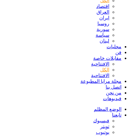
الكل
اقتصاد
العراق
ايران
روسيا
سورية
سياسة
لبنان
محليات
فن
مقابلات خاصة
الافتتاحیة
الكل
الافتتاحیة
مجلة مرايا المطبوعة
اتصل بنا
من نحن
فيديوهات
الوضع المظلم
تابعنا
فيسبوك
تويتر
يوتيوب