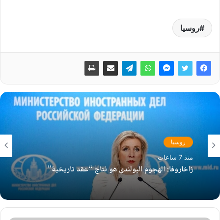
روسيا
روسيا
منذ 7 ساعات
زاخاروفا: الهجوم البولندي هو نتاج “عقد تاريخية”