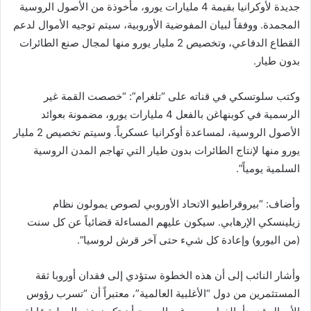
جديدة لأوكرانيا بقيمة 4 مليارات يورو، مأخوذة من الأصول الروسية
المجمدة. ووفقاً لبيان المفوضية الأوروبية، سيتم توجيه الأموال لدعم
القطاع الدفاعي، وتخصيص 2 مليار يورو منها لمجال صنع الطائرات
بدون طيار.
وكتب سلوتسكي في قناته على “تلغرام”: “خصصت القمة غير
الرسمية في كوبنهاغن بالفعل 4 مليارات يورو، مضمونة بعوائد
الأصول الروسية، لمساعدة أوكرانيا عسكرياً. وسيتم تخصيص 2 مليار
يورو منها لإنتاج الطائرات بدون طيار التي تهاجم المدن الروسية
السلمية يومياً”.
وأضاف: “بيروقراطيو الاتحاد الأوروبي لصوص يمولون نظام
زيلينسكي الإرهابي. سيكون عليهم المساءلة قضائياً عن كل سنت
(من اليورو) وإعادة كل شيء حتى آخر قرش لروسيا”.
وأشار النائب إلى أن هذه الخطوة ستؤدي إلى فقدان أوروبا ثقة
المستثمرين من دول “الأغلبية العالمية”، معتبراً أن “تسرب رؤوس