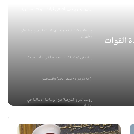
بوتين يجري تغييرات في قيادة القوات العسكرية
وساطة باكستانية سريّة لتهدئة التوتر بين واشنطن
وطهران
ة القوات
واشنطن تؤكد تقدماً محدوداً في ملف هرمز
أزمة هرمز ورغيف الخبز وفلسطين
روسيا تنزع الشرعية عن الوساطة الألمانية في
أوكرانيا
بوتين يجري تغييرات في قيادة القوات العسكرية