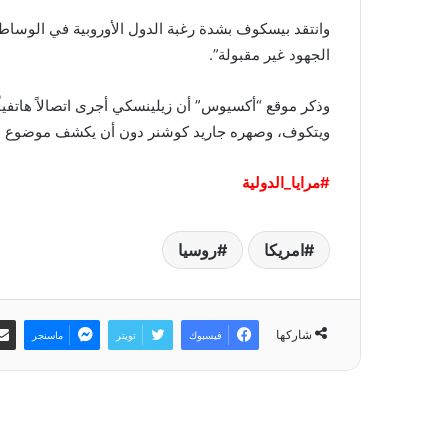
‏وانتقد بيسكوف بشدة رغبة الدول الأوروبية في الوس
الجهود غير مقبولة”.
‏وذكر موقع “أكسيوس” أن زيلينسكي أجرى اتصالاً هاتفي
ويتكوف، وصهره جاريد كوشنر دون أن يكشف موضوع ال
‏#مرايا_الدولية
امريكا
روسيا
شاركها
فيسبوك
تويتر
ماسنجر
أقرأ التالي