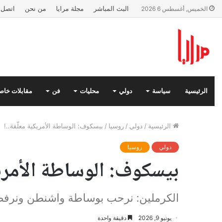
البث المباشر
مجلة مرايا
من نحن
اتصل ب
الخميس, أغسطس 6 2026
الرئيسية
سياسة
دولي
محليات
فن
مقابلات خاص
الرئيسية
/
دولي
/
روسيا
/
بيسكوف: الوساطة الأمريكية معلّقة..!
دولي
روسيا
بيسكوف: الوساطة الأمريكي
الكرملين: نرحب بوساطة واشنطن ونرف
يونيو 9, 2026
دقيقة واحدة