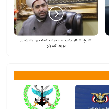
وساطة باكستانية سريّة لتهدئة التوتر بين واشنطن
وطهران
واشنطن تؤكد تقدماً محدوداً في ملف هرمز
الشيخ القطان يشيد بتضحيات الصامدين والنازحين
بوجه العدوان
أزمة هرمز ورغيف الخبز وفلسطين