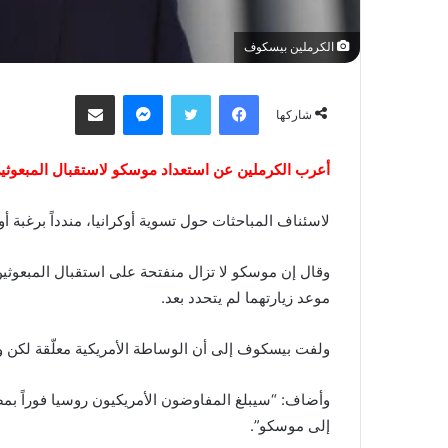
الكرملين بيسكوف
فيسبوك
تويتر
ماسنجر
مشاركة عبر البريد
شاركها
أعرب الكرملين عن استعداد موسكو لاستقبال المبعوثي
‏لاسئناف المباحثات حول تسوية أوكرانيا، مندداً برغبة
‏وقال إن موسكو لا تزال منفتحة على استقبال المبعوث
موعد زيارتهما لم يتحدد بعد.
‏ولفت بيسكوف إلى أن الوساطة الأمريكية معلّقة لكن
‏وأضاف: “سيبلغ المفاوضون الأمريكيون روسيا فوراً بم
إلى موسكو”.