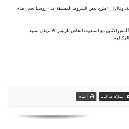
أوكرانيا
اطة، وقال إن “طرح بعض الشروط المسبقة على روسيا يجعل هذه
بوتين يجري تغييرات في قيادة القوات العسكرية
اً أمس الاثنين مع المبعوث الخاص للرئيس الأمريكي ستيف
مكالمة.
وساطة باكستانية سريّة لتهدئة التوتر بين واشنطن
وطهران
واشنطن تؤكد تقدماً محدوداً في ملف هرمز
أزمة هرمز ورغيف الخبز وفلسطين
مشاركة عبر البريد
طباعة
روسيا تنزع الشرعية عن الوساطة الألمانية في
أوكرانيا