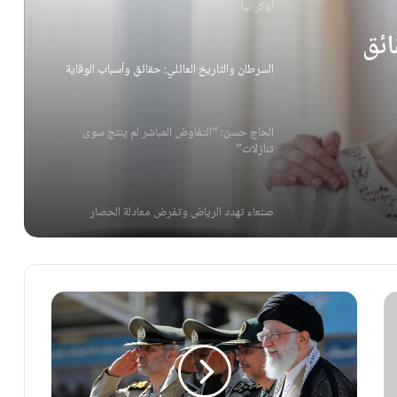
أوكرانيا
ائق
السرطان والتاريخ العائلي: حقائق وأسباب الوقاية
الحاج حسن: “التفاوض المباشر لم ينتج سوى
تنازلات”
صنعاء تهدد الرياض وتفرض معادلة الحصار
تصعيدٌ بحري يعيد النفط إلى مسار الصعود
روسيا تنزع الشرعية عن الوساطة الألمانية في
أوكرانيا