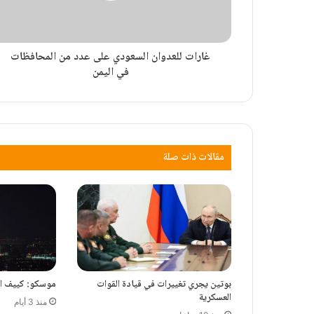
غارات للعدوان السعودي على عدد من المحافظات
في اليمن
مقالات ذات صلة
بوتين يجري تغييرات في قيادة القوات
موسكو: كييف ا
العسكرية
منذ 3 أيام