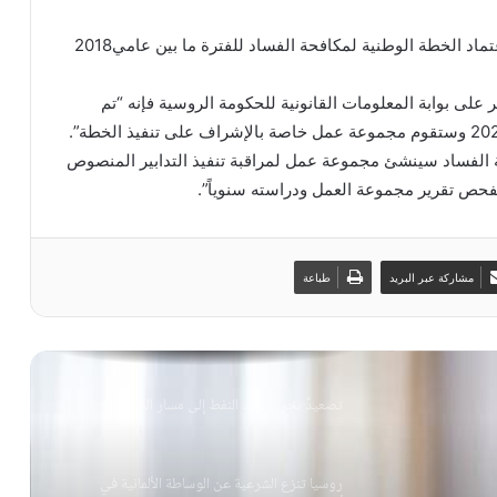
وقع الرئيس الروسي فلاديمير بوتين مرسوما يقضي باعتماد الخطة الوطنية لمكافحة الفساد للفترة ما بين عامي2018
روسيا تنزع الشرعية عن الوساطة الألمانية في
أوكرانيا
على بوابة المعلومات القانونية للحكومة الروسية فإنه “تم
السرطان والتاريخ العائلي: حقائق وأسباب الوقاية
الفساد سينشئ مجموعة عمل لمراقبة تنفيذ التدابير المنصوص
فحص تقرير مجموعة العمل ودراسته سنوياً”.
الحاج حسن: “التفاوض المباشر لم ينتج سوى
تنازلات”
مشاركة عبر البريد
طباعة
صنعاء تهدد الرياض وتفرض معادلة الحصار
تصعيدٌ بحري يعيد النفط إلى مسار الصعود
روسيا تنزع الشرعية عن الوساطة الألمانية في