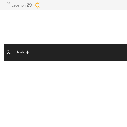
℃
29
Lebanon
الو
تابعنا
الم