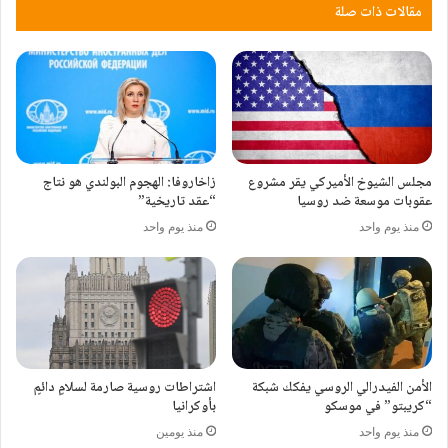
مقالات ذات صلة
مجلس الشيوخ الأميركي يقر مشروع
زاخاروفا: الهجوم البولندي هو نتاج
عقوبات موسعة ضد روسيا
“عقد تاريخية”
منذ يوم واحد
منذ يوم واحد
الأمن الفيدرالي الروسي يفكك شبكة
اشتراطات روسية صارمة لسلامٍ دائمٍ
“كريبتو” في موسكو
بأوكرانيا
منذ يوم واحد
منذ يومين