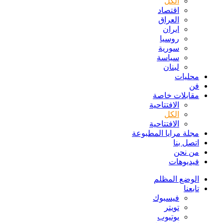
الكل
اقتصاد
العراق
ايران
روسيا
سورية
سياسة
لبنان
محليات
فن
مقابلات خاصة
الافتتاحیة
الكل
الافتتاحیة
مجلة مرايا المطبوعة
اتصل بنا
من نحن
فيديوهات
الوضع المظلم
تابعنا
فيسبوك
تويتر
يوتيوب