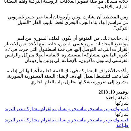
خلاله مسائل مواصلة تطوير العلاقات الروسية التركية وأهم القضايا
الدولية والإقليمية”.
ومن المخطط أن يشارك بوتين وأردوغان أيضا عبر جسر تلفزيوني
في مراسم إنهاء بناء الجزء البحري لخط أنابيب الغاز “السيل
التركي”.
إلى جانب ذلك، من المتوقع أن يكون الملف السوري من أهم
مواضيع المحادثات بين زعيمي البلدين، خاصة مع الأخذ بعين الاعتبار
القرارات التي تم التوصل إليها في قمة اسطنبول التي جرت في 27
أكتوبر الماضي بمشاركة المستشارة الألمانية أنغيلا ميركل والرئيس
الفرنسي إيمانويل ماكرون، بالإضافة إلى بوتين وأردوغان.
وأكدت الأطراف المشاركة في تلك القمة فعالية أعمالها في إدلب،
كما دعت لتنشيط العمل الهادف لإنشاء اللجنة الدستورية السورية،
مشيرة إلى ضرورة تشكيلها بحلول نهاية العام الجاري..
نوفمبر 19, 2018
دقيقة واحدة
شاركها
فيسبوك
تويتر
ماسنجر
ماسنجر
واتساب
تيلقرام
مشاركة عبر البريد
شاركها
فيسبوك
تويتر
ماسنجر
ماسنجر
واتساب
تيلقرام
مشاركة عبر البريد
طباعة