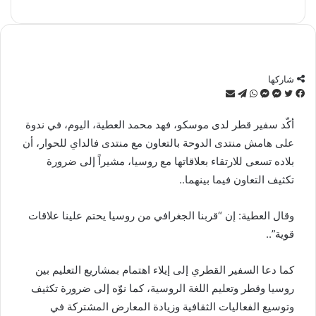
شاركها
تويتر
فيسبوك
ماسنجر
ماسنجر
واتساب
تيلقرام
مشاركة
عبر
البريد
أكّد سفير قطر لدى موسكو، فهد محمد العطية، اليوم، في ندوة
على هامش منتدى الدوحة بالتعاون مع منتدى فالداي للحوار، أن
بلاده تسعى للارتقاء بعلاقاتها مع روسيا، مشيراً إلى ضرورة
تكثيف التعاون فيما بينهما..
وقال العطية: إن “قربنا الجغرافي من روسيا يحتم علينا علاقات
قوية”..
كما دعا السفير القطري إلى إيلاء اهتمام بمشاريع التعليم بين
روسيا وقطر وتعليم اللغة الروسية، كما نوّه إلى ضرورة تكثيف
وتوسيع الفعاليات الثقافية وزيادة المعارض المشتركة في