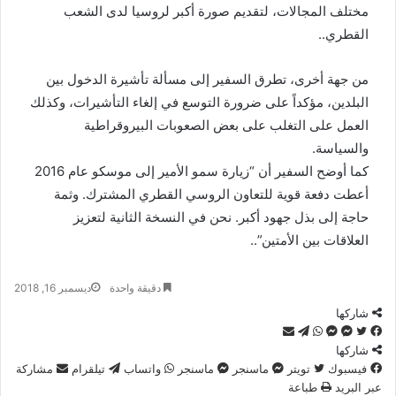
مختلف المجالات، لتقديم صورة أكبر لروسيا لدى الشعب
القطري..
من جهة أخرى، تطرق السفير إلى مسألة تأشيرة الدخول بين
البلدين، مؤكداً على ضرورة التوسع في إلغاء التأشيرات، وكذلك
العمل على التغلب على بعض الصعوبات البيروقراطية
والسياسة.
كما أوضح السفير أن “زيارة سمو الأمير إلى موسكو عام 2016
أعطت دفعة قوية للتعاون الروسي القطري المشترك. وثمة
حاجة إلى بذل جهود أكبر. نحن في النسخة الثانية لتعزيز
العلاقات بين الأمتين”..
دقيقة واحدة
ديسمبر 16, 2018
شاركها
تويتر
فيسبوك
ماسنجر
ماسنجر
واتساب
تيلقرام
مشاركة
عبر
شاركها
البريد
فيسبوك
تويتر
ماسنجر
ماسنجر
واتساب
تيلقرام
مشاركة
عبر البريد
طباعة