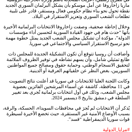
ماريا زاخاروفا عن أمل موسكو بأن يشكل البرلمان السوري الجديد
نقطة تحول نحو بناء نظام حكومي فعال ومستقر، قادر على تلبية
تطلعات الشعب السوري وتعزيز الاستقرار في البلاد.
وخلال إحاطة صحفية، وصفت زاخاروفا الانتخابات البرلمانية الأخيرة
بأنها “حدث هام في جهود القيادة السورية لتحسين أداء مؤسسات
الدولة”، مؤكدة أن تشكيل مجلس الشعب الجديد يمثل خطوة مهمة
نحو ترسيخ الاستقرار السياسي والاجتماعي في سوريا.
وأضافت أن روسيا تتوقع أن تكون التشكيلة الجديدة للمجلس ذات
طابع تمثيلي شامل، وأن يسهم نشاطه في توفير الظروف الملائمة
لتحقيق الانسجام الوطني، وحماية حقوق ومصالح جميع المواطنين
السوريين، بغض النظر عن خلفياتهم العرقية أو الدينية.
وكانت اللجنة العليا للانتخابات في سوريا قد أعلنت نتائج التصويت
في 11 محافظة، كاشفة عن أسماء المرشحين الفائزين بعضوية
مجلس الشعب، وذلك في أول انتخابات برلمانية تُجرى بعد تغيير
السلطة في دمشق بتاريخ 8 ديسمبر 2024.
يُذكر أن الانتخابات لم تُجرَ في محافظات السويداء، الحسكة، والرقة،
بسبب الأوضاع الأمنية غير المستقرة، حيث تخضع الأخيرة لسيطرة
قوات سوريا الديمقراطية “قسد”.
#مرايا_الدولية