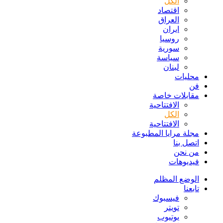
الكل
اقتصاد
العراق
ايران
روسيا
سورية
سياسة
لبنان
محليات
فن
مقابلات خاصة
الافتتاحیة
الكل
الافتتاحیة
مجلة مرايا المطبوعة
اتصل بنا
من نحن
فيديوهات
الوضع المظلم
تابعنا
فيسبوك
تويتر
يوتيوب